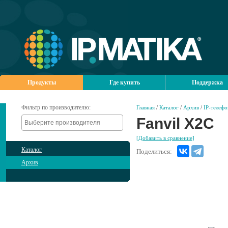
Продукты
Где купить
Поддержка
Фильтр по производителю:
Главная
/
Каталог
/
Архив
/
IP-телеф
Fanvil X2C
[Добавить в сравнение]
Каталог
Поделиться:
Архив