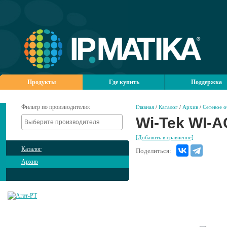
Продукты
Где купить
Поддержка
Фильтр по производителю:
Главная
/
Каталог
/
Архив
/
Сетевое 
Wi-Tek WI-A
[Добавить в сравнение]
Каталог
Поделиться:
Архив