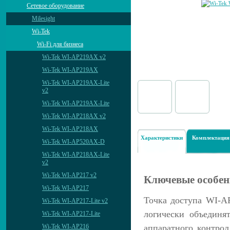
Сетевое оборудование
Milesight
Wi-Tek
Wi-Fi для бизнеса
Wi-Tek WI-AP219AX v2
Wi-Tek WI-AP219AX
Wi-Tek WI-AP219AX-Lite
v2
Wi-Tek WI-AP219AX-Lite
Wi-Tek WI-AP218AX v2
Wi-Tek WI-AP218AX
Характеристики
Комплектация
Wi-Tek WI-AP520AX-D
Wi-Tek WI-AP218AX-Lite
v2
Wi-Tek WI-AP217 v2
Ключевые особен
Wi-Tek WI-AP217
Точка доступа WI-AP
Wi-Tek WI-AP217-Lite v2
логически объединя
Wi-Tek WI-AP217-Lite
аппаратного контро
Wi-Tek WI-AP216