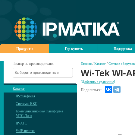
Продукты
Где купить
Поддержка
Фильтр по производителю:
Главная
/
Каталог
/
Сетевое оборудов
Wi-Tek WI-A
[Добавить в сравнение]
Каталог
Поделиться:
IP-телефоны
Системы ВКС
Коммуникационная платформа
МТС Линк
IP-АТС
VoIP-шлюзы