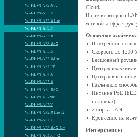
Wi-Tek WI-AP216 v2
Cloud.
Wi-Tek WI-AP215
Наличие второго LAN
Wi-Tek WI-AP210-Lite
сетевой инфраструкт
Wi-Tek WI-AP317
Основные особеннос
Wi-Tek WI-AP316
Внутренние всена
Wi-Tek WI-AP316AX
Скорость до 1200 М
Wi-Tek WI-AP315
Бесшовный роуми
Wi-Tek WI-AP310-Lite
Wi-Tek WI-AP417P
Централизованное
Wi-Tek WI-AP416
Централизованное 
Wi-Tek WI-AP510
Различные способ
Wi-Tek WI-AP518AX
Питание PoE IEEE8
Wi-Tek WI-AP229BE
поставки)
Wi-Tek WI-AC500
2 порта LAN
Wi-Tek WI-AP210-Lite v2
Крепление на мачт
Wi-Tek WI-AC150
Wi-Tek WI-AP316AX-Lite
Интерфейсы
Wi-Tek WI-AC108P v2