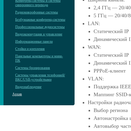
Конференц-системы и системы
синхронного перевода
2,4 ГГц — 20/4
Радиомикрофонные системы
5 ГГц — 20/40/
Безбумажные конференц-системы
LAN:
Профессиональные аудиосистемы
Статический IP
Видеокоммутация и управление
Динамический I
Информационные панели
WAN:
Стойки и крепления
Статический IP
Панельные компьютеры и мини-
ПК
Динамический I
Системы бронирования
PPPoE-клиент
Системы управления телефонией/
VLAN:
ВКС/USB-устройствами
Поддержка IEEE
Видеонаблюдение
Маппинг SSID-
Архив
Настройки радиоча
Выбор региона
Автонастройка 
Автовыбор част