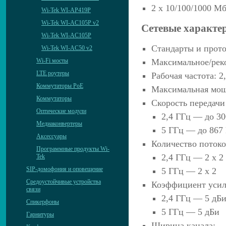
2 х 10/100/1000 М
Wi-Tek WI-AP419P
Wi-Tek WI-AC105P v2
Сетевые характе
Wi-Tek WI-AC105P
Стандарты и проток
Wi-Tek WI-AC50 v2
Wi-Fi мосты
Максимальное/реко
LTE роутеры
Рабочая частота: 2
Коммутаторы PoE
Максимальная мощ
Коммутаторы
Скорость передачи
Оптические модули
2,4 ГГц — до 3
Медиаконвертеры
5 ГГц — до 867
Аксессуары
Количество поток
Программные продукты Wi-
2,4 ГГц — 2 x 2
Tek
SIP-домофония и оповещение
5 ГГц — 2 x 2
Средоустойчивые устройства
Коэффициент усил
связи
2,4 ГГц — 5 дБ
Спикерфоны
5 ГГц — 5 дБи
Гарнитуры
Ширина канала: