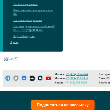
Стойки и крепления
Панельные компьютеры и мини-
ПК
Системы бронирования
Системы управления телефонией/
ВКС/USB-устройствами
Видеонаблюдение
Архив
Москва:
+7 (495) 665-2644
Екатерин
Москва:
+7 (495) 926-2644
Санкт-Пе
Казань:
+7 (843) 558-0068
Ростов-н
Подписаться на рассылку