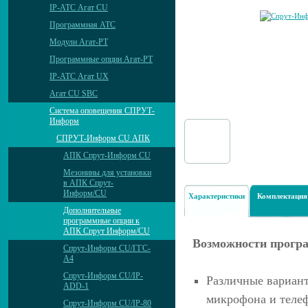
IP-АТС Агат CU
Программная АТС
Модули Агат-РТ
Программные опции Агат-РТ
IP-АТС Агат UX
Агат CU SBC
Система оповещения СПРУТ-
Информ
СПРУТ-Информ CU АПК
АПК Спрут-Информ CU
Мезонины для установки
в АПК Спрут-
Информ/CU
Характеристики
Комплектация
Дополнительные
программные опции к
АПК Спрут Информ/CU
Возможности прогр
Спрут-Информ CU/ГГС-
А4
Спрут-Информ CU/IP-
Различные вариант
ADD-1
микрофона и теле
Спрут-Информ CU/IP-80