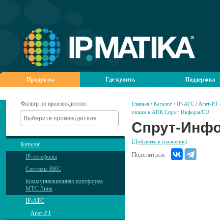
Продукты
Где купить
Поддержка
Фильтр по производителю:
Главная
/
Каталог
/
IP-АТС
/
Агат-РТ
опции к АПК Спрут Информ/CU
Спрут-Инфо
[Добавить в сравнение]
Каталог
Поделиться:
IP-телефоны
Системы ВКС
Коммуникационная платформа
МТС Линк
IP-АТС
Агат-РТ