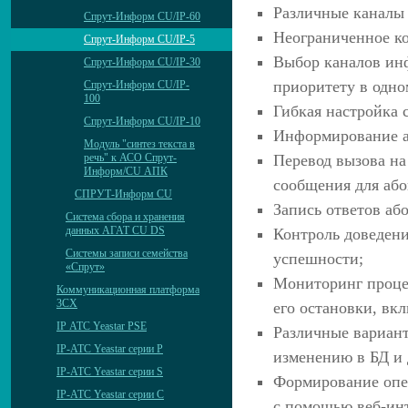
Различные каналы 
Спрут-Информ CU/IP-60
Неограниченное ко
Спрут-Информ CU/IP-5
Выбор каналов ин
Спрут-Информ CU/IP-30
приоритету в одно
Спрут-Информ CU/IP-
100
Гибкая настройка 
Спрут-Информ CU/IP-10
Информирование аб
Модуль "синтез текста в
речь" к АСО Спрут-
Перевод вызова на
Информ/CU АПК
сообщения для або
СПРУТ-Информ CU
Запись ответов аб
Система сбора и хранения
данных АГАТ CU DS
Контроль доведен
Системы записи семейства
успешности;
«Спрут»
Мониторинг проце
Коммуникационная платформа
3CX
его остановки, вк
IP АТС Yeastar PSE
Различные вариант
IP-АТС Yeastar серии P
изменению в БД и 
IP-АТС Yeastar серии S
Формирование опе
IP-АТС Yeastar серии C
с помощью веб-инте