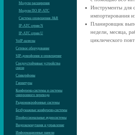
Модули расширения
Инструменты для с
Модули ПО IP-АТС
импортирования и
Система оповещения J&R
Планировщик выпо
IP-АТС серии N
недели, месяца, р
IP-АТС серии U
циклического повт
VoIP-шлюзы
Сетевое оборудование
SIP-домофония и оповещение
Средоустойчивые устройства
связи
Спикерфоны
Гарнитуры
Конференц-системы и системы
синхронного перевода
Радиомикрофонные системы
Безбумажные конференц-системы
Профессиональные аудиосистемы
Видеокоммутация и управление
Информационные панели