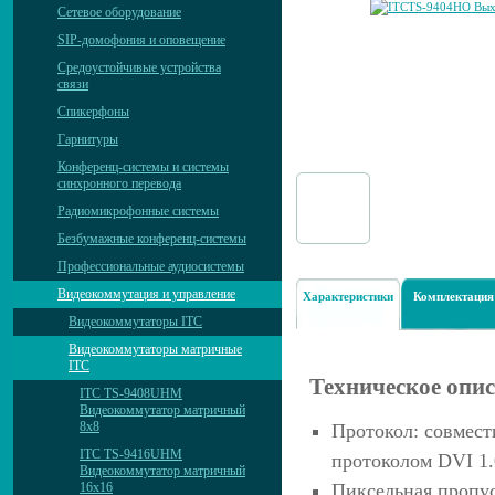
Сетевое оборудование
SIP-домофония и оповещение
Средоустойчивые устройства
связи
Спикерфоны
Гарнитуры
Конференц-системы и системы
синхронного перевода
Радиомикрофонные системы
Безбумажные конференц-системы
Профессиональные аудиосистемы
Видеокоммутация и управление
Характеристики
Комплектация
Видеокоммутаторы ITC
Видеокоммутаторы матричные
ITC
Техническое опи
ITC TS-9408UHM
Видеокоммутатор матричный
8х8
Протокол: совмест
ITC TS-9416UHM
протоколом DVI 1.
Видеокоммутатор матричный
Пиксельная пропу
16х16