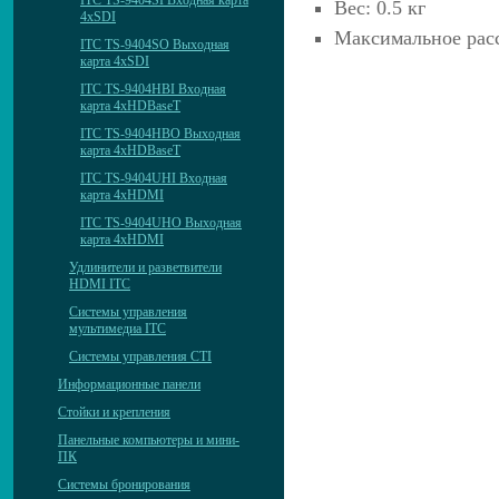
ITC TS-9404SI Входная карта
Вес: 0.5 кг
4хSDI
Максимальное расс
ITC TS-9404SO Выходная
карта 4хSDI
ITC TS-9404HBI Входная
карта 4хHDBaseT
ITC TS-9404HBO Выходная
карта 4хHDBaseT
ITC TS-9404UHI Входная
карта 4хHDMI
ITC TS-9404UHO Выходная
карта 4хHDMI
Удлинители и разветвители
HDMI ITC
Системы управления
мультимедиа ITC
Системы управления CTI
Информационные панели
Стойки и крепления
Панельные компьютеры и мини-
ПК
Системы бронирования