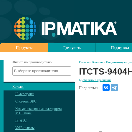
Продукты
Где купить
Поддержка
Фильтр по производителю:
Главная
/
Каталог
/
Видеокоммутация 
ITCTS-9404
[Добавить в сравнение]
Каталог
Поделиться:
IP-телефоны
Системы ВКС
Коммуникационная платформа
МТС Линк
IP-АТС
VoIP-шлюзы