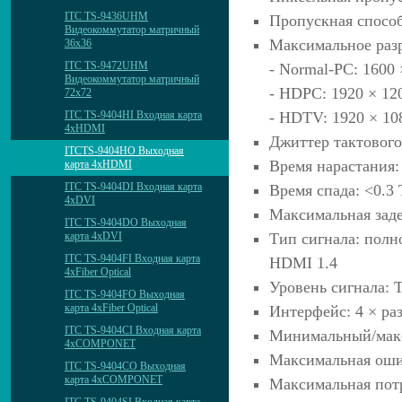
ITC TS-9436UHM
Пропускная способ
Видеокоммутатор матричный
Максимальное раз
36х36
ITC TS-9472UHM
- Normal-PC: 1600 
Видеокоммутатор матричный
- HDPC: 1920 × 12
72х72
- HDTV: 1920 × 10
ITC TS-9404HI Входная карта
4хHDMI
Джиттер тактового
ITCTS-9404HO Выходная
Время нарастания:
карта 4хHDMI
ITC TS-9404DI Входная карта
Время спада: <0.3
4хDVI
Максимальная заде
ITC TS-9404DO Выходная
Тип сигнала: пол
карта 4хDVI
ITC TS-9404FI Входная карта
HDMI 1.4
4хFiber Optical
Уровень сигнала: T
ITC TS-9404FO Выходная
карта 4хFiber Optical
Интерфейс: 4 × ра
ITC TS-9404CI Входная карта
Минимальный/макси
4хCOMPONET
Максимальная оши
ITC TS-9404CO Выходная
карта 4хCOMPONET
Максимальная пот