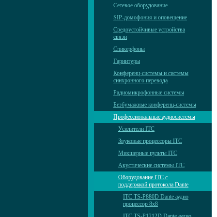
Сетевое оборудование
SIP-домофония и оповещение
Средоустойчивые устройства
связи
Спикерфоны
Гарнитуры
Конференц-системы и системы
синхронного перевода
Радиомикрофонные системы
Безбумажные конференц-системы
Профессиональные аудиосистемы
Усилители ITC
Звуковые процессоры ITC
Микшерные пульты ITC
Акустические системы ITC
Оборудование ITC с
поддержкой протокола Dante
ITC TS-P880D Dante аудио
процессор 8х8
ITC TS-P1212D Dante аудио