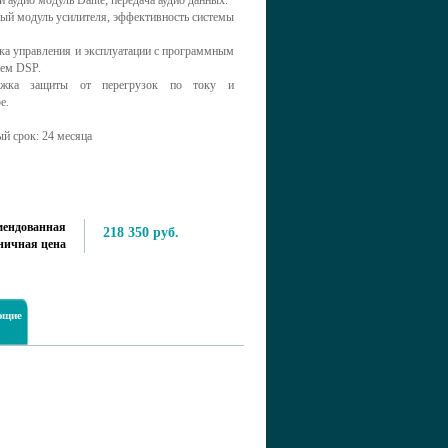
 аудио модуль Dante; передача аудио данных.
ый модуль усилителя, эффективность системы
ка управления и эксплуатации с программным
ием DSP.
жка защиты от перегрузок по току и
е.
й срок: 24 месяца
мендованная
218 350 руб.
ничная цена
ющие