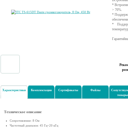
Встроенный
* Встроенн
> 70%.
* Поддерж
обеспечен
* Поддер
температур
Гарантийны
Реко
роз
Характеристики
Комплектация
Сертификаты
Файлы
Сопутству
товары
Техническое описание
Сопротивление: 8 Ом
Частотный диапазон: 45 Гц~20 кГц