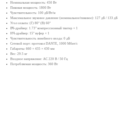
Номинальная мощность: 450 Вт
Пиковая мощность: 1800 Вт
Чувствительность: 100 дБ/Вт/м
Максимальное звуковое давление (номинальное/пиковое): 127 дБ / 133 дБ
Угол охвата: (Г) 80° (В) 60°
ВЧ-драйвер: 1.73" компрессионный твитер × 1
НЧ-драйвер: 15" вуфер × 1
Чувствительность линейного входа: 0 дБ
Сетевой порт: протокол DANTE, 1000 Мбит/с
Габариты: 660 × 435 × 430 мм
Вес: 29.5 кг
Входное напряжение: AC 220 В / 50 Гц
Потребляемая мощность: 360 Вт