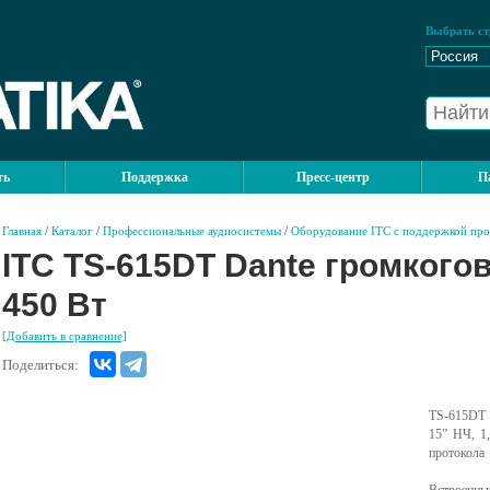
Выбрать ст
ть
Поддержка
Пресс-центр
П
Главная
/
Каталог
/
Профессиональные аудиосистемы
/
Оборудование ITC с поддержкой про
ITC TS-615DT Dante громкогов
450 Вт
[Добавить в сравнение]
Поделиться:
TS-615DT 
15” НЧ, 1,
протокола