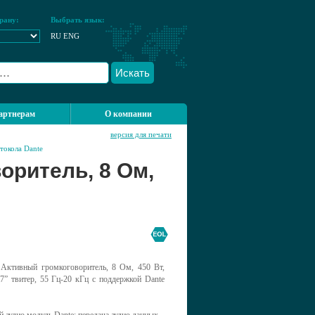
рану:
Выбрать язык:
RU
ENG
Искать
артнерам
О компании
версия для печати
токола Dante
оритель, 8 Ом,
Активный громкоговоритель, 8 Ом, 450 Вт,
7” твитер, 55 Гц-20 кГц с поддержкой Dante