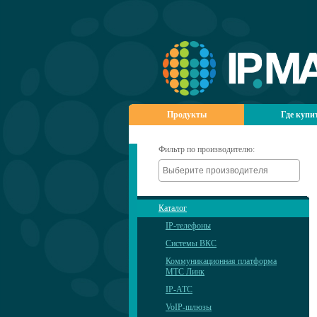
Продукты
Где купи
Фильтр по производителю:
Каталог
IP-телефоны
Системы ВКС
Коммуникационная платформа
МТС Линк
IP-АТС
VoIP-шлюзы