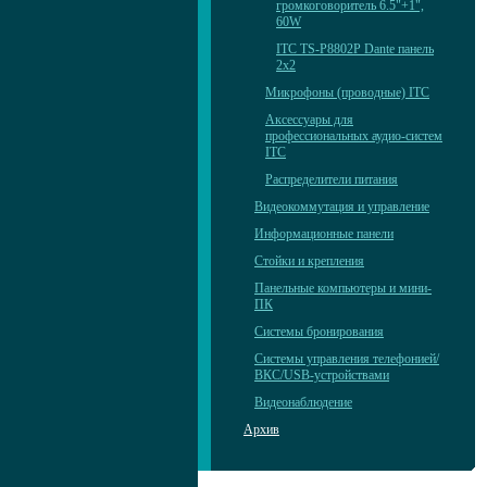
громкоговоритель 6.5"+1",
60W
ITC TS-P8802P Dante панель
2х2
Микрофоны (проводные) ITC
Аксессуары для
профессиональных аудио-систем
ITC
Распределители питания
Видеокоммутация и управление
Информационные панели
Стойки и крепления
Панельные компьютеры и мини-
ПК
Системы бронирования
Системы управления телефонией/
ВКС/USB-устройствами
Видеонаблюдение
Архив