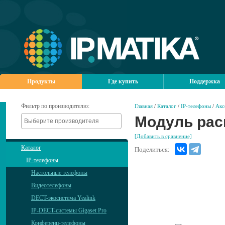
Продукты
Где купить
Поддержка
Фильтр по производителю:
Главная
/
Каталог
/
IP-телефоны
/
Акс
Модуль рас
[Добавить в сравнение]
Каталог
Поделиться:
IP-телефоны
Настольные телефоны
Видеотелефоны
DECT-экосистема Yealink
IP-DECT-системы Gigaset Pro
Конференц-телефоны