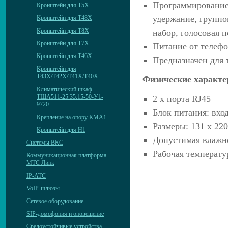
Программирование
Кронштейн для T5X
удержание, группо
Кронштейн для T48X
Кронштейн для T8X
набор, голосовая 
Кронштейн для T7X
Питание от телефо
Кронштейн для T46X
Предназначен для
Кронштейн для
T43X/T42X/T41X/T40X
Физические характе
Климатический шкаф
ТША511-25.35.15-50-У1-
2 х порта RJ45
9720
Блок питания: вход
Крепление на опору КМА1
Размеры: 131 x 220
Кронштейн для H1
Допустимая влажн
Системы ВКС
Рабочая температур
Коммуникационная платформа
МТС Линк
IP-АТС
VoIP-шлюзы
Сетевое оборудование
SIP-домофония и оповещение
Средоустойчивые устройства