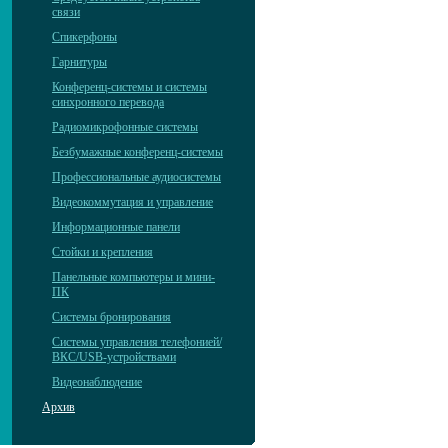
связи
Спикерфоны
Гарнитуры
Конференц-системы и системы
синхронного перевода
Радиомикрофонные системы
Безбумажные конференц-системы
Профессиональные аудиосистемы
Видеокоммутация и управление
Информационные панели
Стойки и крепления
Панельные компьютеры и мини-
ПК
Системы бронирования
Системы управления телефонией/
ВКС/USB-устройствами
Видеонаблюдение
Архив