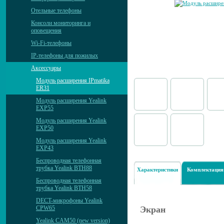
Отельные телефоны
Консоли мониторинга и
оповещения
Wi-Fi-телефоны
IP-телефоны для пожилых
Аксессуары
Модуль расширения IPmatika
ER31
Модуль расширения Yealink
EXP55
Модуль расширения Yealink
EXP50
Модуль расширения Yealink
EXP43
Беспроводная телефонная
трубка Yealink BTH88
Характеристики
Комплектация
Беспроводная телефонная
трубка Yealink BTH58
DECT-микрофоны Yealink
CPW65
Экран
Yealink CAM50 (new version)