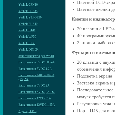
Цветной LCD-экран
Yealink CPN10
Цветные иконки д
Yealink EHS35
Yealink YLPOE30
Кнопки и индикато
Yealink EHS40
20 клавиш с LED-
Yealink BT41
40 программируемы
Yealink WF50
2 кнопки выбора с
Yealink RT30
Yealink DD10K
Функции и возможн
Защитный чехол для W53H
20 клавиш с двух
Блок питания 5VDC.600mA
обозначения инфор
Блок питания 5VDC.1.2A
Блок питания ARDV-10-5A
Подсветка экрана
(5V, 2A)
Заставка экрана и
Блок питания 5VDC.2A
Последовательное 
Блок питания 5VDC,2A-DC
модуля требуется 
Блок питания 12VDC.1A
Регулировка угла 
Блок питания 12VDC.1.25A
Порт RJ45 для вво
Адаптер СИВ