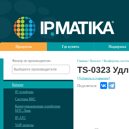
Продукты
Где купить
Поддержка
Фильтр по производителю:
Главная
/
Каталог
/
Конференц-систем
TS-0323 Удл
[Добавить в сравнение]
Каталог
Поделиться:
IP-телефоны
Системы ВКС
Коммуникационная платформа
МТС Линк
IP-АТС
VoIP-шлюзы