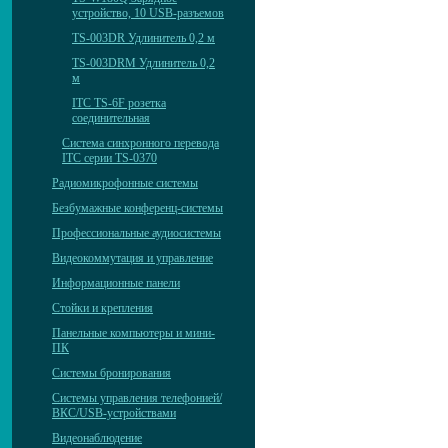
устройство, 10 USB-разъемов
TS-003DR Удлинитель 0,2 м
TS-003DRM Удлинитель 0,2
м
ITC TS-6F розетка
соединительная
Система синхронного перевода
ITC серии TS-0370
Радиомикрофонные системы
Безбумажные конференц-системы
Профессиональные аудиосистемы
Видеокоммутация и управление
Информационные панели
Стойки и крепления
Панельные компьютеры и мини-
ПК
Системы бронирования
Системы управления телефонией/
ВКС/USB-устройствами
Видеонаблюдение