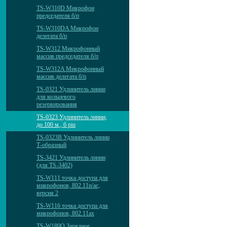
TS-W310D Микрофон
председателя б/п
TS-W310DA Микрофон
делегата б/п
TS-W312 Микрофонный
массив председателя б/п
TS-W312A Микрофонный
массив делегата б/п
TS-0321 Удлинитель линии
для кольцевого
резервирования
TS-0323 Удлинитель линии,
до 100 м., 6 pin
TS-0323B Удлинитель линии
Т-образный
TS-3421 Удлинитель линии
(для TS-3402)
TS-W111 точка доступа для
микрофонов, 802.11n/ac,
версия 2
TS-W116 точка доступа для
микрофонов, 802.11ax
TS-W180Q Зарядное