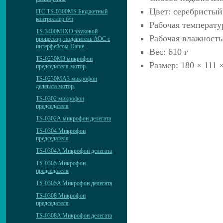
Цвет: серебристый
ITC TS-0300MS Бюджетный
контроллер б/п
Рабочая температу
TS-3400MIXD звуковой
Рабочая влажность
процессор, подавитель АОС с
интерфейсом Dante
Вес: 610 г
TS-0230M3 микрофон
Размер: 180 × 111 
председателя мотор.
TS-0230MА3 микрофон
делегата мотор.
TS-0302 микрофон
председателя
TS-0302А микрофон делегата
TS-0304 Микрофон
председателя
TS-0304A Микрофон делегата
TS-0305 Микрофон
председателя
TS-0305A Микрофон делегата
TS-0308 Микрофон
председателя
TS-0308A Микрофон делегата