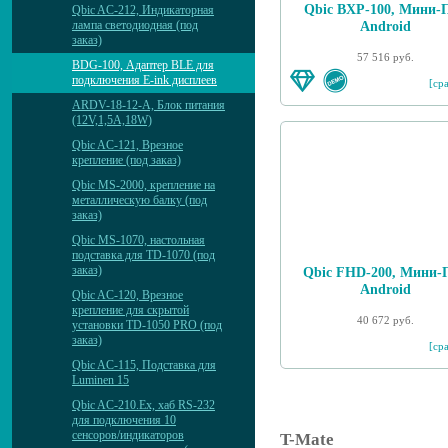
Qbic BXP-100, Мини-
Qbic AC-212, Индикаторная
лампа светодиодная (под
Android
заказ)
57 516 руб.
BDG-100, Адаптер BLE для
подключения E-ink дисплеев
[ср
ARDV-18-12-A, Блок питания
(12V,1,5A,18W)
Qbic AC-121, Врезное
крепление (под заказ)
Qbic MS-2000, крепление на
металлическую балку (под
заказ)
Qbic MS-1070, настольная
подставка для TD-1070 (под
заказ)
Qbic FHD-200, Мини-
Android
Qbic AC-120, Врезное
крепление для скрытой
40 672 руб.
установки TD-1050 PRO (под
заказ)
[ср
Qbic AC-115, Подставка для
Luminen 15
Qbic AC-210.Ex, хаб RS-232
для подключения 10
сенсоров/индикаторов
T-Mate