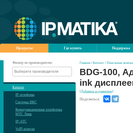
Продукты
Где купить
Поддержка
Фильтр по производителю:
Главная
/
Каталог
/
Панельные компь
BDG-100, А
ink дисплее
Каталог
[Добавить в сравнение]
IP-телефоны
Поделиться:
Системы ВКС
Коммуникационная платформа
МТС Линк
IP-АТС
VoIP-шлюзы