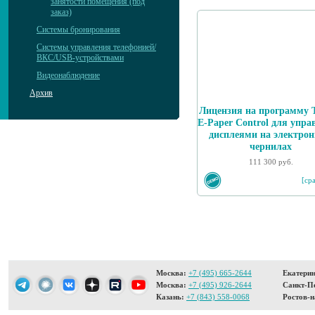
занятости помещения (под
заказ)
Системы бронирования
Системы управления телефонией/
ВКС/USB-устройствами
Видеонаблюдение
Архив
Лицензия на программу 
E-Paper Control для упра
дисплеями на электро
чернилах
111 300 руб.
[ср
Москва:
+7 (495) 665-2644
Екатерин
Москва:
+7 (495) 926-2644
Санкт-Пе
Казань:
+7 (843) 558-0068
Ростов-н