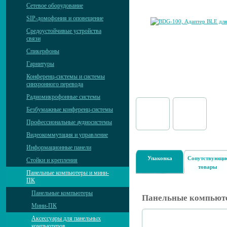
Сетевое оборудование
SIP-домофония и оповещение
Средоустойчивые устройства
связи
Спикерфоны
Гарнитуры
Конференц-системы и системы
синхронного перевода
Радиомикрофонные системы
Безбумажные конференц-системы
Профессиональные аудиосистемы
Видеокоммутация и управление
Информационные панели
Упаковка
Сопутствующи
Стойки и крепления
товары
Панельные компьютеры и мини-
ПК
Панельные компьютеры
Панельные компьют
Мини-ПК
Аксессуары для панельных
компьютеров