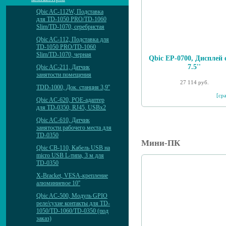
Qbic AC-112W, Подставка
для TD-1050 PRO/TD-1060
Slim/TD-1070, серебристая
Qbic AC-112, Подставка для
TD-1050 PRO/TD-1060
Slim/TD-1070, черная
Qbic EP-0700, Дисплей 
7.5''
Qbic AC-211, Датчик
занятости помещения
27 114 руб.
TDD-1000, Док. станция 3,9''
[ср
Qbic AC-620, POE-адаптер
для TD-0350, RJ45, USBx2
Qbic AC-610, Датчик
занятости рабочего места для
TD-0350
Мини-ПК
Qbic CB-110, Кабель USB на
micro USB L-типа, 3 м для
TD-0350
X-Bracket, VESA-крепление
алюминиевое 10''
Qbic AC-500, Модуль GPIO
реле/сухие контакты для TD-
1050/TD-1060/TD-0350 (под
заказ)