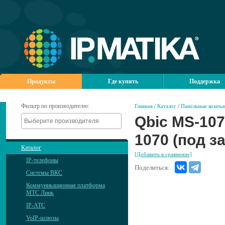
Продукты
Где купить
Поддержка
Фильтр по производителю:
Главная
/
Каталог
/
Панельные компь
Qbic MS-107
1070 (под за
Каталог
[Добавить в сравнение]
IP-телефоны
Поделиться:
Системы ВКС
Коммуникационная платформа
МТС Линк
IP-АТС
VoIP-шлюзы