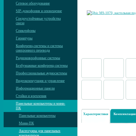
Сетевое оборудование
SIP-домофония и оповещение
Средоустойчивые устройства
связи
Спикерфоны
Гарнитуры
Конференц-системы и системы
синхронного перевода
Радиомикрофонные системы
Безбумажные конференц-системы
Профессиональные аудиосистемы
Видеокоммутация и управление
Информационные панели
Стойки и крепления
Панельные компьютеры и мини-
ПК
Характеристики
Комплектация
Панельные компьютеры
Мини-ПК
Аксессуары для панельных
компьютеров