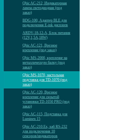
Qbic AC-212, Индикаторная
лампа светодиодная (под
заказ)
BDG-100, Адаптер BLE для
подключения E-ink дисплеев
ARDV-18-12-A, Блок питания
(12V,1,5A,18W)
Qbic AC-121, Врезное
крепление (под заказ)
Qbic MS-2000, крепление на
металлическую балку (под
заказ)
Qbic MS-1070, настольная
подставка для TD-1070 (под
заказ)
Qbic AC-120, Врезное
крепление для скрытой
установки TD-1050 PRO (под
заказ)
Qbic AC-115, Подставка для
Luminen 15
Qbic AC-210.Ex, хаб RS-232
для подключения 10
сенсоров/индикаторов