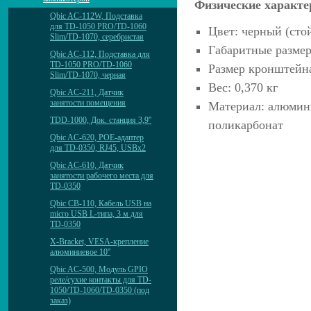
Физические характе
Qbic AC-112W, Подставка
для TD-1050 PRO/TD-1060
Цвет: черный (сто
Slim/TD-1070, серебристая
Габаритные размер
Qbic AC-112, Подставка для
TD-1050 PRO/TD-1060
Размер кронштейна
Slim/TD-1070, черная
Вес: 0,370 кг
Qbic AC-211, Датчик
занятости помещения
Материал: алюмини
TDD-1000, Док. станция 3,9''
поликарбонат
Qbic AC-620, POE-адаптер
для TD-0350, RJ45, USBx2
Qbic AC-610, Датчик
занятости рабочего места для
TD-0350
Qbic CB-110, Кабель USB на
micro USB L-типа, 3 м для
TD-0350
X-Bracket, VESA-крепление
алюминиевое 10''
Qbic AC-500, Модуль GPIO
реле/сухие контакты для TD-
1050/TD-1060/TD-0350 (под
заказ)