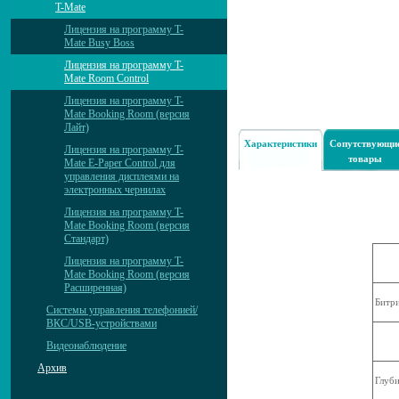
T-Mate
Лицензия на программу T-
Mate Busy Boss
Лицензия на программу T-
Mate Room Control
Лицензия на программу T-
Mate Booking Room (версия
Лайт)
Характеристики
Сопутствующи
Лицензия на программу T-
товары
Mate E-Paper Control для
управления дисплеями на
электронных чернилах
Лицензия на программу T-
Mate Booking Room (версия
Стандарт)
Лицензия на программу T-
Mate Booking Room (версия
Расширенная)
Битр
Системы управления телефонией/
ВКС/USB-устройствами
Видеонаблюдение
Архив
Глуби