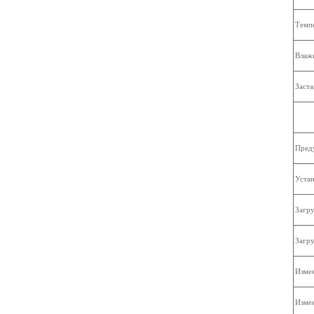
Темпе
Влажн
Заста
Пред
Устан
Загру
Загру
Измен
Измен