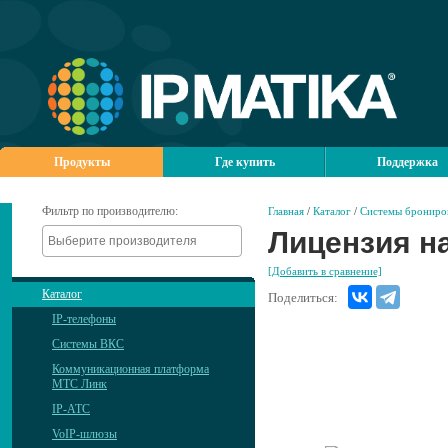
Продукты
Где купить
Поддержка
Фильтр по производителю:
Главная
/
Каталог
/
Системы брониро
Лицензия на
[Добавить в сравнение]
Каталог
Поделиться:
IP-телефоны
Системы ВКС
Коммуникационная платформа
МТС Линк
IP-АТС
VoIP-шлюзы