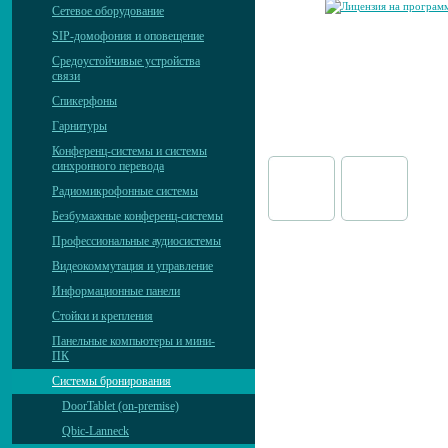
Сетевое оборудование
SIP-домофония и оповещение
Средоустойчивые устройства
связи
Спикерфоны
Гарнитуры
Конференц-системы и системы
синхронного перевода
Радиомикрофонные системы
Безбумажные конференц-системы
Профессиональные аудиосистемы
Видеокоммутация и управление
Информационные панели
Стойки и крепления
Панельные компьютеры и мини-
ПК
Системы бронирования
DoorTablet (on-premise)
Qbic-Lanneck