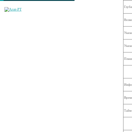
Глуб
Возмо
Указа
Указа
Плаш
Инфор
Время
Тайм