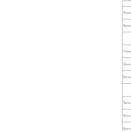
Поис
Брони
Основ
Допол
Регул
Часы
Пого
Курс