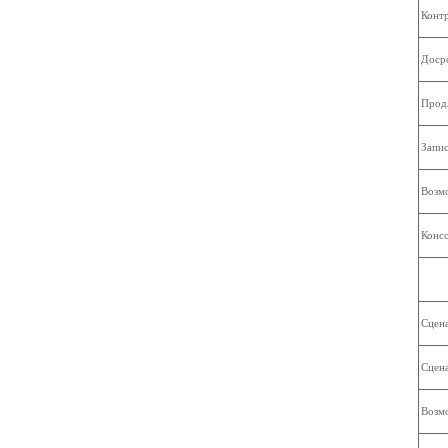
Контр
Доср
Прод
Запис
Возмо
Консо
Сцена
Сцена
Возмо