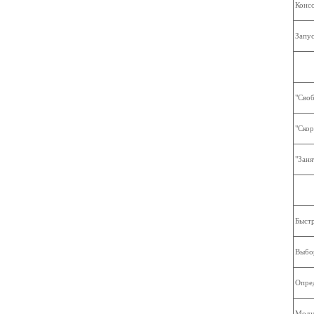
Консо
Запус
"Своб
"Скор
"Заня
Быст
Выбор
Опред
Моду