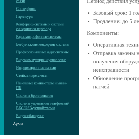
Период действия усл
связи
Спикерфоны
Базовый срок: 1 го
Гарнитуры
Продление: до 5 ле
Конференц-системы и системы
синхронного перевода
Компоненты:
Радиомикрофонные системы
Оперативная техн
Безбумажные конференц-системы
Профессиональные аудиосистемы
Отправка замены н
Видеокоммутация и управление
получения оборудо
Информационные панели
неисправности
Стойки и крепления
Обновление прогр
Панельные компьютеры и мини-
патчей
ПК
Системы бронирования
Системы управления телефонией/
ВКС/USB-устройствами
Видеонаблюдение
Архив