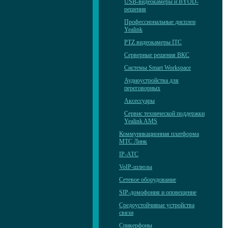
USB-видеокамеры и BYOD-
решения
Профессиональные дисплеи
Yealink
PTZ видеокамеры ITC
Серверные решения ВКС
Системы Smart Workspace
Аудиоустройства для
переговорных
Аксессуары
Сервис технической поддержки
Yealink AMS
Коммуникационная платформа
МТС Линк
IP-АТС
VoIP-шлюзы
Сетевое оборудование
SIP-домофония и оповещение
Средоустойчивые устройства
связи
Спикерфоны