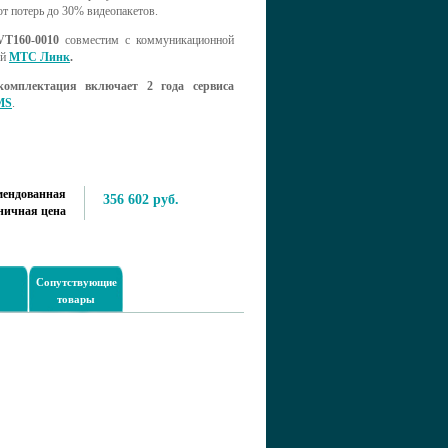
т потерь до 30% видеопакетов.
VT160-0010
совместим с коммуникационной
ой
МТС Линк
.
комплектация включает 2 года сервиса
MS
.
мендованная
356 602 руб.
ничная цена
Сопутствующие
товары