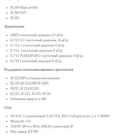
H.264 High profile
H.264 SVC
H.264
Аудиокодеки
ARES (частотный диапазон 24 кГц)
G.722.1С (частотный диапазон 16 кГц)
G.722.1 (частотный диапазон 8 кГц)
G.722. (частотный диапазон 8 кГц)
G.711 PCMA/PCMU (частотный диапазон 4 КГц)
G.729 (частотный диапазон 8 кГц)
Поддержка коммуникационных протоколов
H.323/SIP в стандартном режиме
H.239 (H.323)/BFCP (SIP)
FECC: H.224/H.281
H.245, H.225, H.235, H.241
Гейткипер-аккаунт и SIP
Сеть
Wi-Fi 6: 2-диапазонный 2,4/5 ГГц, 802.11a/b/g/n/ac/ax, 2 x 2 MIMO
Bluetooth: 5.0
TCP/IP: IPv4 и IPv6, DHCP/статический IP
Веб-сервер HTTPS