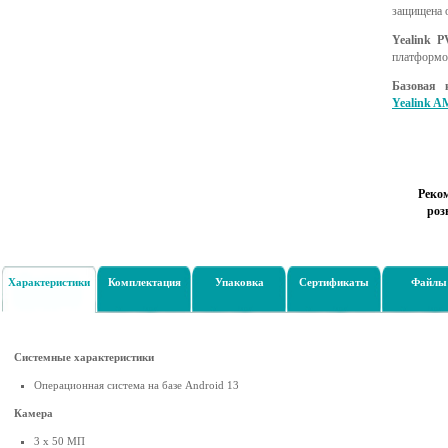
защищена о
Yealink P
платформ
Базовая 
Yealink A
Реко
роз
Характеристики
Комплектация
Упаковка
Сертификаты
Файлы
Системные характеристики
Операционная система на базе Android 13
Камера
3 х 50 МП