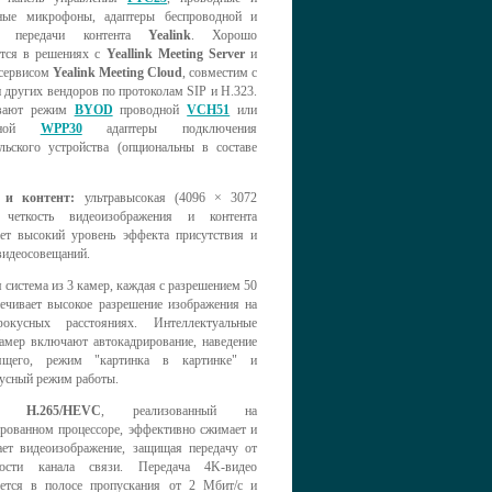
ные микрофоны, адаптеры беспроводной и
ой передачи контента
Yealink
. Хорошо
ется в решениях с
Yeallink Meeting Server
и
сервисом
Yealink Meeting Cloud
, совместим с
других вендоров по протоколам SIP и H.323.
вают режим
BYOD
проводной
VCH51
или
одной
WPP30
адаптеры подключения
ельского устройства (опциональны в составе
 и контент:
ультравысокая (4096 × 3072
) четкость видеоизображения и контента
ает высокий уровень эффекта присутствия и
видеосовещаний.
 система из 3 камер, каждая с разрешением 50
ечивает высокое разрешение изображения на
окусных расстояниях. Интеллектуальные
амер включают автокадрирование, наведение
ящего, режим "картинка в картинке" и
усный режим работы.
л H.265/HEVC
, реализованный на
ированном процессоре, эффективно сжимает и
ает видеоизображение, защищая передачу от
ьности канала связи. Передача 4K-видео
ается в полосе пропускания от 2 Mбит/с и