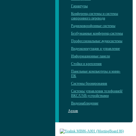
Гарнитуры
Конференц-системы и системы
синхронного перевода
Радиомикрофонные системы
Безбумажные конференц-системы
Профессиональные аудиосистемы
Видеокоммутация и управление
Информационные панели
Стойки и крепления
Панельные компьютеры и мини-
ПК
Системы бронирования
Системы управления телефонией/
ВКС/USB-устройствами
Видеонаблюдение
Архив