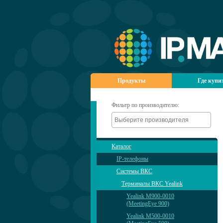
Продукты
Где купи
Фильтр по производителю:
Каталог
IP-телефоны
Системы ВКС
Терминалы ВКС Yealink
Yealink M900-0010
(MeetingEye 900)
Yealink M500-0010