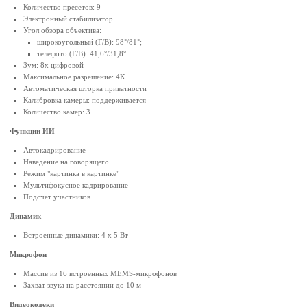
Количество пресетов: 9
Электронный стабилизатор
Угол обзора объектива:
широкоугольный (Г/В): 98°/81°;
телефото (Г/В): 41,6°/31,8°.
Зум: 8х цифровой
Максимальное разрешение: 4К
Автоматическая шторка приватности
Калибровка камеры: поддерживается
Количество камер: 3
Функции ИИ
Автокадрирование
Наведение на говорящего
Режим "картинка в картинке"
Мультифокусное кадрирование
Подсчет участников
Динамик
Встроенные динамики: 4 x 5 Вт
Микрофон
Массив из 16 встроенных MEMS-микрофонов
Захват звука на расстоянии до 10 м
Видеокодеки