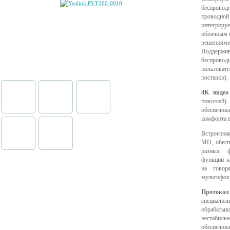
беспровод
проводн
интегриру
облачным 
решениями 
Поддержи
беспров
пользоват
поставки).
4K видео
пикселей
обеспечив
комфорта 
Встроенная
МП, обесп
разных ф
функции к
на говор
мультифок
Протоко
специализ
обрабатыв
нестабил
обеспечив