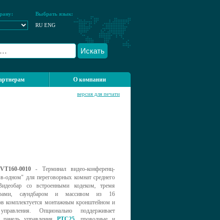
рану:
Выбрать язык:
RU
ENG
Искать
артнерам
О компании
версия для печати
PVT160-0010
- Терминал видео-конференц-
-в-одном" для переговорных комнат среднего
Видеобар со встроенными кодеком, тремя
ерами, саундбаром и массивом из 16
в комплектуется монтажным кронштейном и
управления. Опционально поддерживает
ю панель управления
PTC25
, проводные и