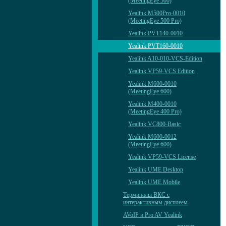
(MeetingEye 500)
Yealink M500Pro-0010
(MeetingEye 500 Pro)
Yealink PVT140-0010
Yealink PVT160-0010
Yealink A10-010-VCS-Edition
Yealink VP59-VCS Edition
Yealink M600-0010
(MeetingEye 600)
Yealink M400-0010
(MeetingEye 400 Pro)
Yealink VC800-Basic
Yealink M600-0012
(MeetingEye 600)
Yealink VP59-VCS License
Yealink UME Desktop
Yealink UME Mobile
Терминалы ВКС с
интерактивным дисплеем
AVoIP и Pro AV Yealink