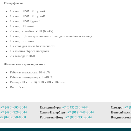
Интерфейсы
1 х порт USB 3.0 Type-A
1 х порт USB 3.0 Type-B
1 х порт USB Type-C
1 х порт Ethernet
2 х порта Yealink VCH (RJ-45)
1 х порт 3,5 мм для линейного входа и линейного выхода
1 х порт питания
1 х слот для замка безопасности
1 х кнопка сброса настроек
2 х выхода HDMI
Физические характеристики
Рабочая влажность: 10~95%
Рабочая температура: 0~40 °C
Размер (Ш х Г х В): 910 х 88 х 102 мм
Вес: 8,5 кг
+7 (495) 665-2644
Екатеринбург:
+7 (343) 288-7644
Самара:
+7 (
+7 (495) 926-2644
Санкт-Петербург:
+7 (812) 748-2644
Новосибирск
+7 (843) 558-0068
Ростов-на-Дону:
+7 (863) 333-2644
Владивосток: