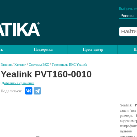
Выбрать ст
ть
Поддержка
Пресс-центр
П
Главная
/
Каталог
/
Системы ВКС
/
Терминалы ВКС Yealink
Yealink PVT160-0010
[Добавить в сравнение]
Поделиться:
Yealink 
связи "все
размера. 
видеокам
микрофоно
пультом 
сенсорну