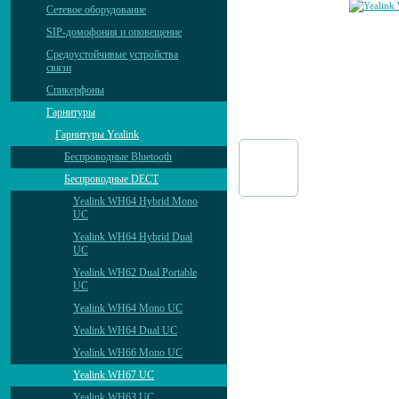
Сетевое оборудование
SIP-домофония и оповещение
Средоустойчивые устройства
связи
Спикерфоны
Гарнитуры
Гарнитуры Yealink
Беспроводные Bluetooth
Беспроводные DECT
Yealink WH64 Hybrid Mono
UC
Yealink WH64 Hybrid Dual
UC
Yealink WH62 Dual Portable
UC
Yealink WH64 Mono UC
Yealink WH64 Dual UC
Yealink WH66 Mono UC
Yealink WH67 UC
Yealink WH63 UC