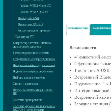
Yealink WH62 Mono UC
Yealink WH62 Dual UC
Проводные USB
Проводные QD-RJ9
Характеристики
Комплектация
Аксессуары для гарнитур
Гарнитуры VT
Конференц-системы и системы
синхронного перевода
Возможности
Радиомикрофонные системы
4'' емкостный сен
Безбумажные конференц-системы
2 функциональные
Профессиональные аудиосистемы
1 порт тип-А USB 
Видеокоммутация и управление
Встроенный Bluetoo
Информационные панели
Подключение: 1 x U
Стойки и крепления
Интегрированный 
Панельные компьютеры и мини-
ПК
Встроенный хаб на
Системы бронирования
Зарядная станция (
Системы управления телефонией/
ВКС/USB-устройствами