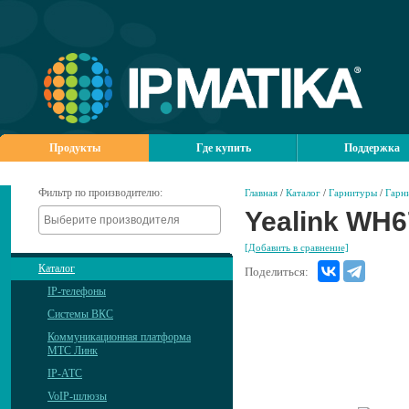
Продукты
Где купить
Поддержка
Фильтр по производителю:
Главная
/
Каталог
/
Гарнитуры
/
Гарн
Yealink WH
[Добавить в сравнение]
Каталог
Поделиться:
IP-телефоны
Системы ВКС
Коммуникационная платформа
МТС Линк
IP-АТС
VoIP-шлюзы