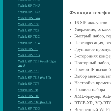
Yealink SIP-T44U
Функции телефо
Yealink SIP-T43U
Yealink SIP-T34W
16 SIP-аккаунтов
Yealink SIP-T33P
Удержание, отклю
Yealink SIP-T42S
Быстрый набор, го
Yealink SIP-T33G
Переадресация, ре
Yealink SIP-T31W
Групповое прослу
Yealink SIP-T31
3-сторонняя конфе
Yealink SIP-T31G
Yealink SIP-T31P белый (Light
Повторный набор, 
Gray)
Прямой IP-вызов б
Yealink SIP-T31P
Выбор мелодии/заг
Yealink SIP-T31P (без БП)
Настройка времен
Yealink SIP-T27P
Правила набора
Yealink SIP-T30
XML-браузер, Act
Yealink SIP-T30P
RTCP-XR, VQ-RT
Yealink SIP-T30P (без БП)
Yealink SIP-T23G
Встроенный Wi-Fi (