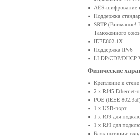
AES-шифрование 
Поддержка станда
SRTP (Внимание! В
Таможенного союза
IEEE802.1X
Поддержка IPv6
LLDP/CDP/DHCP 
Физические хара
Крепление к стене
2 х RJ45 Ethernet-
POE (IEEE 802.3af),
1 x USB-порт
1 х RJ9 для подкл
1 х RJ9 для подкл
Блок питания: вход