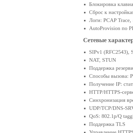
Блокировка клави
Сброс к настройка
Логи: PCAP Trace, 
AutoProvision по 
Сетевые характер
SIPv1 (RFC2543), 
NAT, STUN
Поддержка резерви
Способы вызова: Pr
Получение IP: ст
HTTP/HTTPS-серв
Синхронизация вр
UDP/TCP/DNS-SRV
QoS: 802.1p/Q tag
Поддержка TLS
Управление HTTPS