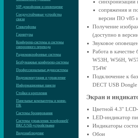
синхронизации 
SIP-домофония и оповещение
сопряжения и по
Средоустойчивые устройства
версии ПО v85 
связи
Получение изобра
Спикерфоны
(доступно в верси
Гарнитуры
Звуковое оповещен
Конференц-системы и системы
синхронного перевода
Работа в качестве
Радиомикрофонные системы
W53H, W56H, W57
Безбумажные конференц-системы
T54W
Профессиональные аудиосистемы
Подключение к ба
Видеокоммутация и управление
DECT USB Dongle 
Информационные панели
Стойки и крепления
Экран и индикат
Панельные компьютеры и мини-
ПК
Цветной 4.3" LCD-
Системы бронирования
LED-индикатор п
Системы управления телефонией/
Индикаторы состоя
ВКС/USB-устройствами
Видеонаблюдение
Обои