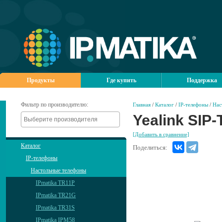
Продукты
Где купить
Поддержка
Фильтр по производителю:
Главная
/
Каталог
/
IP-телефоны
/
Нас
Yealink SIP
[Добавить в сравнение]
Каталог
Поделиться:
IP-телефоны
Настольные телефоны
IPmatika TR11P
IPmatika TR21G
IPmatika TR31S
IPmatika IPM58