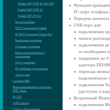
Yealink SIP-T19P E2 (без БП)
Функция проводног
Yealink SIP-T19P E2
PC-порт телефона 
Yealink SIP-T19 E2
Передача контента
Видеотелефоны
USB-порт для:
DECT-экосистема Yealink
подключения пр
IP-DECT-системы Gigaset Pro
записи разговоро
Конференц-телефоны
подключения до 
Отельные телефоны
то необходимо 
Консоли мониторинга и
оповещения
поддержки до 4
Wi-Fi-телефоны
адаптера DD10
IP-телефоны для пожилых
перевода звонк
Аксессуары
подключённую 
Системы ВКС
подключения Ye
Коммуникационная платформа
(доступно в ве
МТС Линк
IP-АТС
Встроенный Blueto
VoIP-шлюзы
подключения Blu
Сетевое оборудование