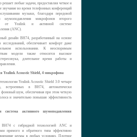
 решает любые задачи, предоставляя четкое и
е звучание во время телефонных конференций
слушивании музыки, благодаря передовой
ии шумоподавления микрофонов второго
ия от Yealink и активной системе
ления (ANC).
ный дизайн BH74, разработанный на основе
ов исследований, обеспечивает комфорт даже
ельном использовании. К неоспоримым
ствам модели также относятся высокое
стереозвука, длительное время работы и
правления.
я Yealink Acoustic Shield, 4 микрофона
технологии Yealink Acoustic Shield 3.0 четыре
а, встроенных в BH74, автоматически
 фоновый шум, обеспечивая при этом четкую
голоса и значительно повышая эффективность
я система активного шумоподавления
а BH74 с гибридной технологией ANC и
ми прямого и обратного типа эффективно
 внешние шумы в любых условиях. Плотное