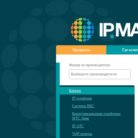
Продукты
Где купи
Фильтр по производителю:
Каталог
IP-телефоны
Системы ВКС
Коммуникационная платформа
МТС Линк
IP-АТС
VoIP-шлюзы