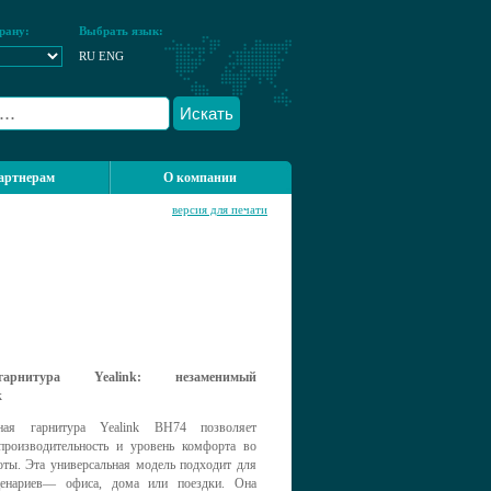
рану:
Выбрать язык:
RU
ENG
Искать
артнерам
О компании
версия для печати
th-гарнитура Yealink: незаменимый
к
дная гарнитура Yealink BH74 позволяет
производительность и уровень комфорта во
оты. Эта универсальная модель подходит для
ценариев— офиса, дома или поездки. Она