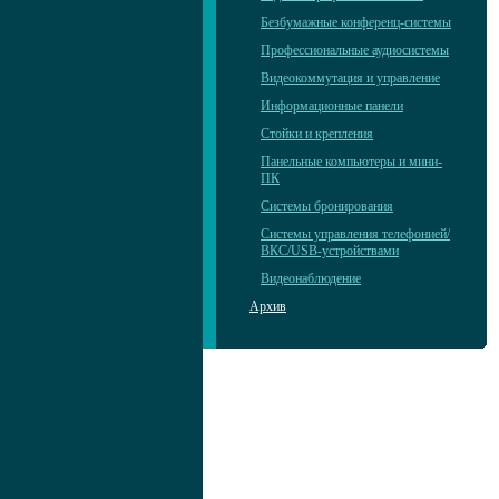
Безбумажные конференц-системы
Профессиональные аудиосистемы
Видеокоммутация и управление
Информационные панели
Стойки и крепления
Панельные компьютеры и мини-
ПК
Системы бронирования
Системы управления телефонией/
ВКС/USB-устройствами
Видеонаблюдение
Архив