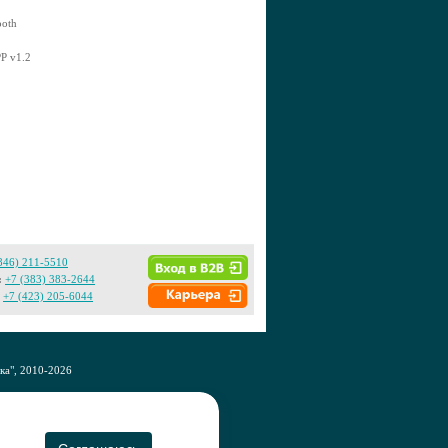
ooth
PP v1.2
846) 211-5510
:
+7 (383) 383-2644
+7 (423) 205-6044
а", 2010-2026
CO