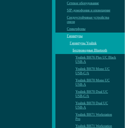
Сетевое оборудование
SIP-домофония и оповещение
Средоустойчивые устройства
связи
Спикерфоны
Гарнитуры
Гарнитуры Yealink
Беспроводные Bluetooth
Yealink BH76 Plus UC Black
USB-A
Yealink BH70 Mono UC
USB-C/A
Yealink BH70 Mono UC
USB-A
Yealink BH70 Dual UC
USB-C/A
Yealink BH70 Dual UC
USB-A
Yealink BH71 Workstation
Pro
Yealink BH71 Workstation