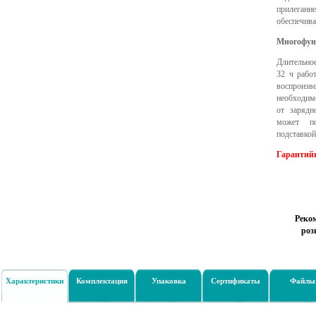
прилеган
обеспечива
Многофун
Длительно
32 ч рабо
воспроизв
необходимо
от зарядн
может по
подставкой
Гарантийн
Реко
роз
Характеристики
Комплектация
Упаковка
Сертификаты
Файлы