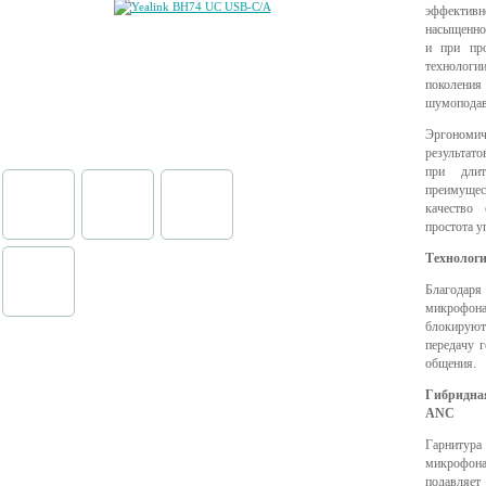
эффективно
насыщенно
и при про
технолог
поколен
шумоподав
Эргономич
результат
при длит
преимуще
качество 
простота у
Технологи
Благодаря 
микрофон
блокируют
передачу 
общения.
Гибридна
ANC
Гарнитур
микрофона
подавляет