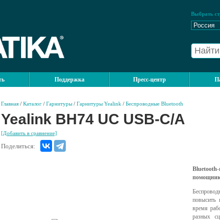
Выбрать ст
ть
Поддержка
Пресс-центр
П
Главная
/
Каталог
/
Гарнитуры
/
Гарнитуры Yealink
/
Беспроводные Bluetooth
Yealink BH74 UC USB-C/A
[Добавить в сравнение]
Поделиться:
Bluetoo
помощни
Беспрово
повысить 
время раб
разных с