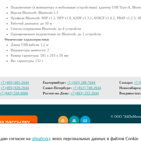
Подключение (к компьютеру и мобильным устройствам): адаптер USB Type-A, Bluet
Версия Bluetooth: Bluetooth 5.3
Профили Bluetooth: HSP v1.2, HFP v1.8, A2DP v1.3.2, AVRCP v1.6.2, PBAP v1.2.3, S
Рабочий диапазон: до 50 м
Список сопряжения Bluetooth: до 8 устройств
Одновременное подключение по Bluetooth: до 2 устройств
Физические характеристики
Длина USB-кабеля: 1,2 м
Индикаторы занятости: 2
Размер гарнитуры: 181 x 203 x 56 мм
Вес гарнитуры: 152 г
+7 (495) 665-2644
Екатеринбург:
+7 (343) 288-7644
Самара:
+7 (
+7 (495) 926-2644
Санкт-Петербург:
+7 (812) 748-2644
Новосибирск
+7 (843) 558-0068
Ростов-на-Дону:
+7 (863) 333-2644
Владивосток:
© ООО "АйПиМатик
на рассылку
Создание сайта -
I
даю согласие на
обработку
моих персональных данных и файлов Cookie.