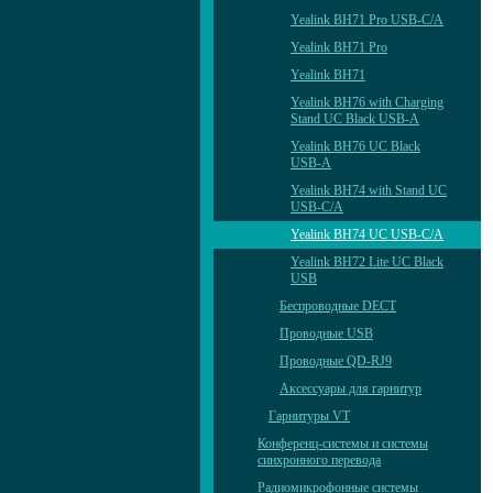
Yealink BH71 Pro USB-C/A
Yealink BH71 Pro
Yealink BH71
Yealink BH76 with Charging
Stand UC Black USB-A
Yealink BH76 UC Black
USB-A
Yealink BH74 with Stand UC
USB-C/A
Yealink BH74 UC USB-C/A
Yealink BH72 Lite UC Black
USB
Беспроводные DECT
Проводные USB
Проводные QD-RJ9
Аксессуары для гарнитур
Гарнитуры VT
Конференц-системы и системы
синхронного перевода
Радиомикрофонные системы