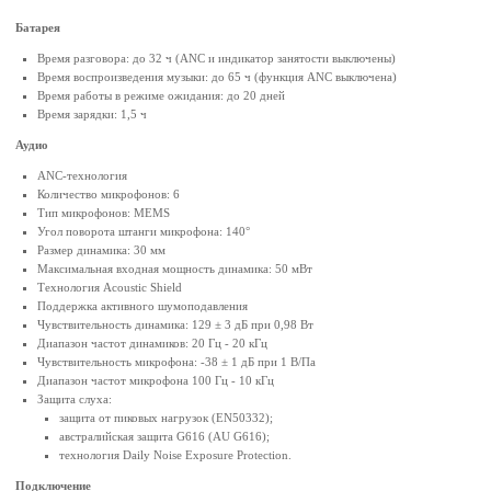
Батарея
Время разговора: до 32 ч (ANC и индикатор занятости выключены)
Время воспроизведения музыки: до 65 ч (функция ANC выключена)
Время работы в режиме ожидания: до 20 дней
Время зарядки: 1,5 ч
Аудио
ANC-технология
Количество микрофонов: 6
Тип микрофонов: MEMS
Угол поворота штанги микрофона: 140°
Размер динамика: 30 мм
Максимальная входная мощность динамика: 50 мВт
Технология Acoustic Shield
Поддержка активного шумоподавления
Чувствительность динамика: 129 ± 3 дБ при 0,98 Вт
Диапазон частот динамиков: 20 Гц - 20 кГц
Чувствительность микрофона: -38 ± 1 дБ при 1 В/Па
Диапазон частот микрофона 100 Гц - 10 кГц
Защита слуха:
защита от пиковых нагрузок (EN50332);
австралийская защита G616 (AU G616);
технология Daily Noise Exposure Protection.
Подключение