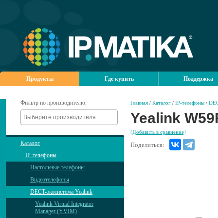
Продукты
Где купить
Поддержка
Фильтр по производителю:
Главная
/
Каталог
/
IP-телефоны
/
DEC
Yealink W59
[Добавить в сравнение]
Каталог
Поделиться:
IP-телефоны
Настольные телефоны
Видеотелефоны
DECT-экосистема Yealink
Yealink Virtual Integrator
Manager (YVIM)