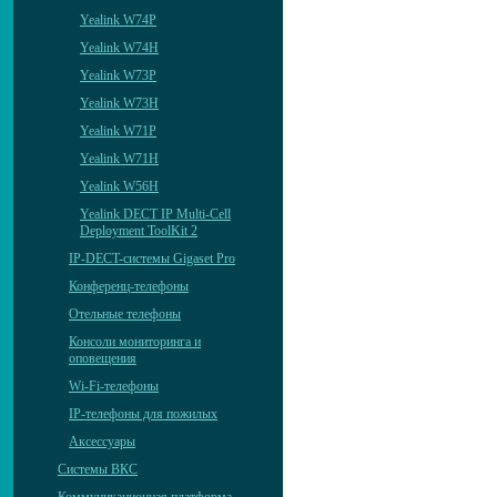
Yealink W74P
Yealink W74H
Yealink W73P
Yealink W73H
Yealink W71P
Yealink W71H
Yealink W56H
Yealink DECT IP Multi-Cell
Deployment ToolKit 2
IP-DECT-системы Gigaset Pro
Конференц-телефоны
Отельные телефоны
Консоли мониторинга и
оповещения
Wi-Fi-телефоны
IP-телефоны для пожилых
Аксессуары
Системы ВКС