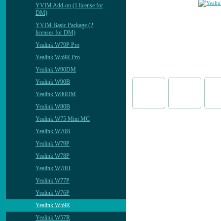
YVIM Add-on (1 license for
DM)
YVIM Basic Package (2
licenses for DM)
Yealink W79P Pro
Yealink W59R Pro
Yealink W90DM
Yealink W90B
Yealink W80DM
Yealink W80B
Yealink W75 Mini MC
Yealink W70B
Yealink W79P
Yealink W78P
Yealink W78H
Yealink W77P
Yealink W76P
Yealink W59R
Yealink W57R