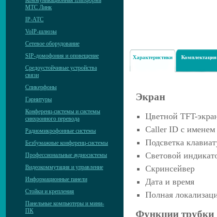
Коммуникационная платформа
МТС Линк
IP-АТС
VoIP-шлюзы
Сетевое оборудование
SIP-домофония и оповещение
Характеристики
Комплектация
Средоустойчивые устройства
связи
Спикерфоны
Экран
Гарнитуры
Конференц-системы и системы
Цветной TFT-экран
синхронного перевода
Caller ID с имене
Радиомикрофонные системы
Подсветка клавиа
Безбумажные конференц-системы
Световой индикато
Профессиональные аудиосистемы
Скринсейвер
Видеокоммутация и управление
Информационные панели
Дата и время
Стойки и крепления
Полная локализац
Панельные компьютеры и мини-
ПК
Функции трубки