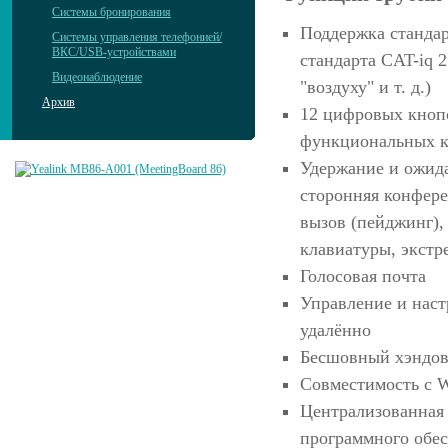
Системы бронирования
Поддержка стандар
Системы управления телефонией/
ВКС/USB-устройствами
стандарта CAT-iq 2
Видеонаблюдение
"воздуху" и т. д.)
Архив
12 цифровых кнопо
функциональных 
Удержание и ожида
сторонняя конфере
вызов (пейджинг),
клавиатуры, экст
Голосовая почта
Управление и наст
удалённо
Бесшовный хэндов
Совместимость с 
Централизованная 
программного обес