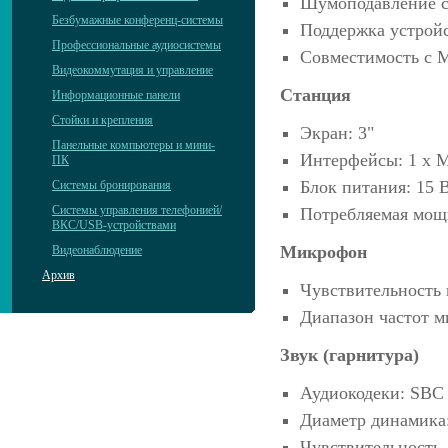
Шумоподавление 
Безбумажные конференц-системы
Поддержка устройс
Профессиональные аудиосистемы
Совместимость с M
Видеокоммутация и управление
Станция
Информационные панели
Стойки и крепления
Экран: 3"
Панельные компьютеры и мини-
Интерфейсы: 1 x M
ПК
Блок питания: 15 
Системы бронирования
Системы управления телефонией/
Потребляемая мощн
ВКС/USB-устройствами
Микрофон
Видеонаблюдение
Архив
Чувствительность 
Диапазон частот м
Звук (гарнитура)
Аудиокодеки: SBC
Диаметр динамика
Чувствительность 