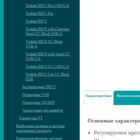
Yealink BH71 Pro USB-C/A
Yealink BH71 Pro
Yealink BH71
Yealink BH76 with Charging
Stand UC Black USB-A
Yealink BH76 UC Black
USB-A
Yealink BH74 with Stand UC
USB-C/A
Yealink BH74 UC USB-C/A
Yealink BH72 Lite UC Black
USB
Беспроводные DECT
Проводные USB
Характеристики
Комплектация
Проводные QD-RJ9
Аксессуары для гарнитур
Гарнитуры VT
Основные характер
Конференц-системы и системы
синхронного перевода
Регулируемое кре
Радиомикрофонные системы