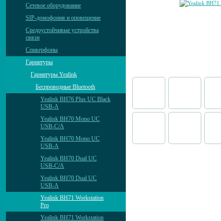
Сетевое оборудование
SIP-домофония и оповещение
Средоустойчивые устройства
связи
Спикерфоны
Гарнитуры
Гарнитуры Yealink
Беспроводные Bluetooth
Yealink BH76 Plus UC Black
USB-A
Yealink BH70 Mono UC
USB-C/A
Yealink BH70 Mono UC
USB-A
Yealink BH70 Dual UC
USB-C/A
Yealink BH70 Dual UC
USB-A
Yealink BH71 Workstation
Pro
Yealink BH71 Workstation