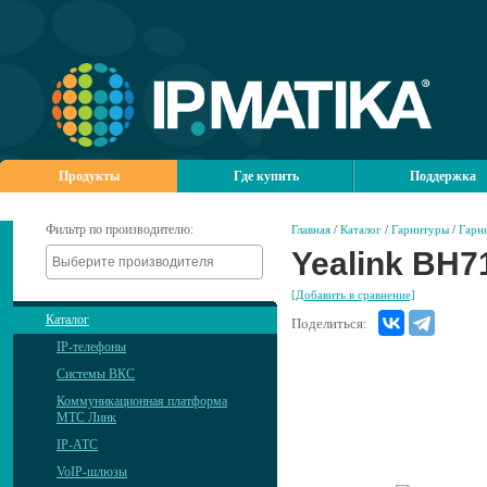
Продукты
Где купить
Поддержка
Фильтр по производителю:
Главная
/
Каталог
/
Гарнитуры
/
Гарн
Yealink BH7
[Добавить в сравнение]
Каталог
Поделиться:
IP-телефоны
Системы ВКС
Коммуникационная платформа
МТС Линк
IP-АТС
VoIP-шлюзы