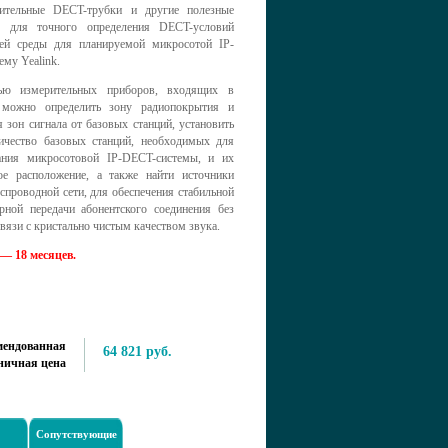
ительные DECT-трубки и другие полезные
ы для точного определения DECT-условий
й среды для планируемой микросотой IP-
му Yealink.
ю измерительных приборов, входящих в
 можно определить зону радиопокрытия и
 зон сигнала от базовых станций, установить
ичество базовых станций, необходимых для
ания микросотовой IP-DECT-системы, и их
ое расположение, а также найти источники
спроводной сети, для обеспечения стабильной
рной передачи абонентского соединения без
вязи с кристально чистым качеством звука.
— 18 месяцев.
мендованная
64 821 руб.
ничная цена
Сопутствующие