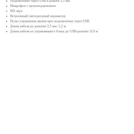
Подключение через USB и разъём 3,5 мм
Микрофон с шумоподавлением
HD-звук
Встроенный светодиодный индикатор
Пульт управления звуком при подключении через USB
Длина кабеля до разъёма 3,5 мм: 1,2 м
Длина кабеля от управляющего блока до USB-разъёма: 0,9 м