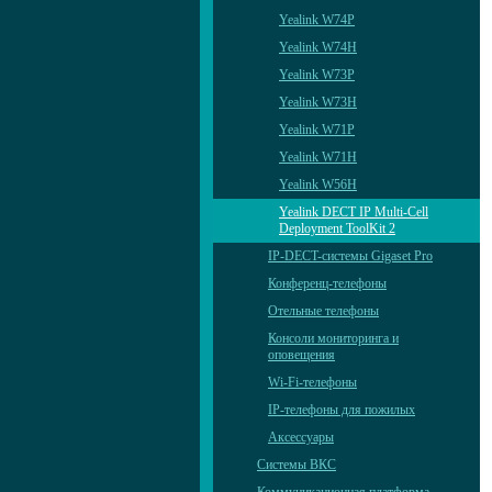
Yealink W74P
Yealink W74H
Yealink W73P
Yealink W73H
Yealink W71P
Yealink W71H
Yealink W56H
Yealink DECT IP Multi-Cell
Deployment ToolKit 2
IP-DECT-системы Gigaset Pro
Конференц-телефоны
Отельные телефоны
Консоли мониторинга и
оповещения
Wi-Fi-телефоны
IP-телефоны для пожилых
Аксессуары
Системы ВКС