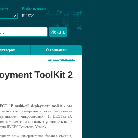
рану:
Выбрать язык:
RU
ENG
Искать
артнерам
О компании
версия для печати
loyment ToolKit 2
ECT IP multi-cell deployment toolkit
- это
рументов для измерения и радиопланирования
ертывание микросотовых IP-DECT-сетей,
оможет вам спланировать и установить вашу
вую IP-DECT-систему Yealink.
ержит: одна измерительная базовая станция,