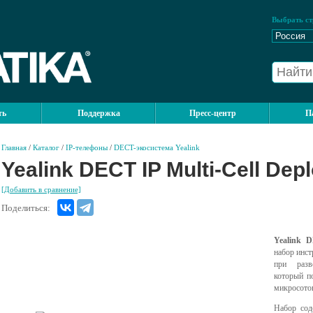
Выбрать ст
ть
Поддержка
Пресс-центр
П
Главная
/
Каталог
/
IP-телефоны
/
DECT-экосистема Yealink
Yealink DECT IP Multi-Cell Dep
[Добавить в сравнение]
Поделиться:
Yealink D
набор инст
при разв
который п
микросото
Набор сод