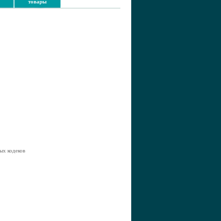
товары
ых кодеков