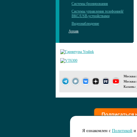
Системы бронирования
Системы управления телефонией/
ВКС/USB-устройствами
Видеонаблюдение
Архив
Москва:
Москва:
Казань:
Подписаться 
Я ознакомлен с
Политикой
и 