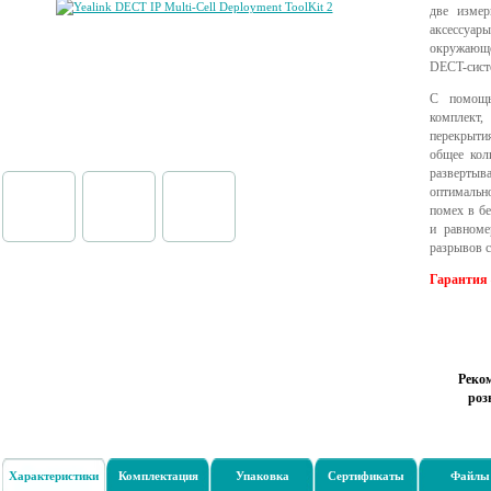
две измер
аксессуар
окружающе
DECT-систе
С помощь
комплект,
перекрытия
общее кол
развертыв
оптимальн
помех в бе
и равноме
разрывов с
Гарантия 
Реко
роз
Характеристики
Комплектация
Упаковка
Сертификаты
Файлы