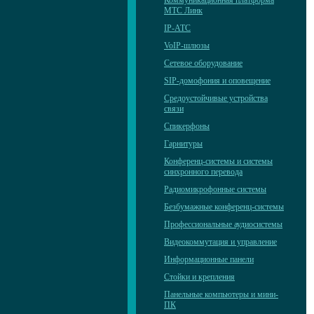
Коммуникационная платформа
МТС Линк
IP-АТС
VoIP-шлюзы
Сетевое оборудование
SIP-домофония и оповещение
Средоустойчивые устройства
связи
Спикерфоны
Гарнитуры
Конференц-системы и системы
синхронного перевода
Радиомикрофонные системы
Безбумажные конференц-системы
Профессиональные аудиосистемы
Видеокоммутация и управление
Информационные панели
Стойки и крепления
Панельные компьютеры и мини-
ПК