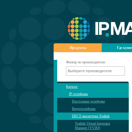
Продукты
Где купи
Фильтр по производителю:
Каталог
IP-телефоны
Настольные телефоны
Видеотелефоны
DECT-экосистема Yealink
Yealink Virtual Integrator
Manager (YVIM)