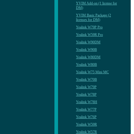
YVIM Add-on (1 license for
DM)
YVIM Basic Package (2
licenses for DM)
Yealink W79P Pro
Yealink W59R Pro
Yealink W90DM
Yealink W90B
Yealink W80DM
Yealink W80B
Yealink W75 Mini MC
Yealink W70B
Yealink W79P
Yealink W78P
Yealink W78H
Yealink W77P
Yealink W76P
Yealink W59R
Yealink W57R