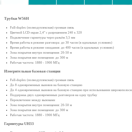
Трубки W56H
Full-duplex (полнодуплексная) громкая связь
Цветной LCD-экран 2,4" с разрешением 240 x 320
Подключение гарнитуры через разъём 3,5 мм
Время работы в режиме разговора: до 30 часов (в идеальных условиях)
Время работы в режиме ожидания: до 400 часов (в идеальных условиях)
Зона покрытия внутри помещения: 20-50 м
Зона покрытия вне помещения: до 300 м
Рабочая частота: 1880 - 1900 МГц
Измерительная базовая станция
Full-duplex (полнодуплексная) громкая связь
До 8 одновременных вызовов на базовую станцию
До 4 одновременных вызовов на базовую станцию при использовании широкополосн
Поддержка двух одновременных разговоров на одну трубку
Переключение между вызовами
Зона покрытия внутри помещения: 20-50 м
Зона покрытия вне помещения: до 300 м
Рабочая частота: 1880 - 1900 МГц
Гарнитуры UH33