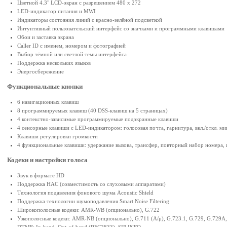
Цветной 4.3" LCD-экран с разрешением 480 х 272
LED-индикатор питания и MWI
Индикаторы состояния линий с красно-зелёной подсветкой
Интуитивный пользовательский интерфейс со значками и программными клавишами
Обои и заставка экрана
Caller ID с именем, номером и фотографией
Выбор тёмной или светлой темы интерфейса
Поддержка нескольких языков
Энергосбережение
Функциональные кнопки
6 навигационных клавиш
8 программируемых клавиш (40 DSS-клавиш на 5 страницах)
4 контекстно-зависимые программируемые подэкранные клавиши
4 сенсорные клавиши с LED-индикатором: голосовая почта, гарнитура, вкл./откл. м
Клавиши регулировки громкости
4 функциональные клавиши: удержание вызова, трансфер, повторный набор номера, 
Кодеки и настройки голоса
Звук в формате HD
Поддержка HAC (совместимость со слуховыми аппаратами)
Технология подавления фонового шума Acoustic Shield
Поддержка технологии шумоподавления Smart Noise Filtering
Широкополосные кодеки: AMR-WB (опционально), G.722
Узкополосные кодеки: AMR-NB (опционально), G.711 (A/μ), G.723.1, G.729, G.729A
DTMF: In-band, Out-of-band (RFC2833), SIP INFO