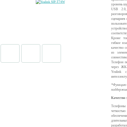
уровень шу
USB 2.0,
разговоро
сценариев 
пользоват
устройст
соответст
Кроме тог
гибкое вз
качество с
из элемен
совместим
Телефон п
через ЖК-
Yealink 
интеллекту
*Функцию 
поддержи
Качество 
Телефоны
четкость
обеспече
длительны
разработа