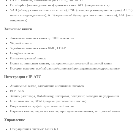
Full-duplex (полнодуплексная) громкая связь с AEC (подавление эха)
VAD (обнаружение активности голоса), CNG (генератор комфортного шума), AEC (п
пакета с медиа-данными), AJB (адаптивный буфер для голосовых пакетов), AGC (авт
микрофона)
Записные книги
Локальная записная книга до 1000 контактов
Чёрный список
Удалённая записная книга XML, LDAP
Google-контакты
Интеллектуальный поиск
Поиск по записным книгам, импорт/экспорт локальной записной книги
История вызовов: все/набранные/принятые/пропущенные/переадресованные
Интеграция с IP-АТС
Анонимный вызов, отклонение анонимных вызовов
BLF, BLA
Запись разговора, Hot-desking, интерком, пейджинг, мелодия на удержании
Голосовая почта, MWI (индикация голосовой почты)
Визуальный интерфейс для голосовой почты
Парковка вызова, перехват вызова, прослушивание вызова, экстренный вызов
Управление
Операционная система: Linux 6.1