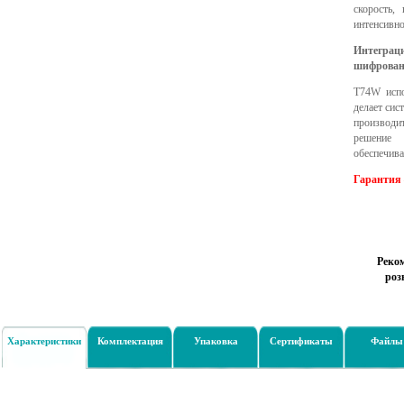
скорость,
интенсивно
Интеграц
шифрован
T74W испо
делает сис
производи
решение 
обеспечива
Гарантия 
Реко
роз
Характеристики
Комплектация
Упаковка
Сертификаты
Файлы