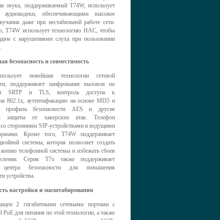
ия звука, поддерживаемый T74W, использует
е аудиокодеки, обеспечивающими высокое
вучания даже при нестабильной работе сети.
о, T74W использует технологию HAC, чтобы
дям с нарушениями слуха при пользовании
.
я безопасность и совместимость
ользует новейшие технологии сетевой
сти, поддерживает шифрование вызовов по
лам SRTP и TLS, контроль доступа к
иа 802.1x, аутентификацию на основе MD5 и
, профиль безопасности AES и другие
ы защиты от хакерских атак. Телефон
 со сторонними SIP-устройствами и ведущими
формами. Кроме того, T74W поддерживает
войной системы, которая позволяет создать
 копию телефонной системы и избежать сбоев
влении. Серия T7x также поддерживает
 центра безопасности для повышения
ти устройства.
сть настройки и масштабирования
ащен 2 гигабитными сетевыми портами с
 PoE для питания по этой технологии, а также