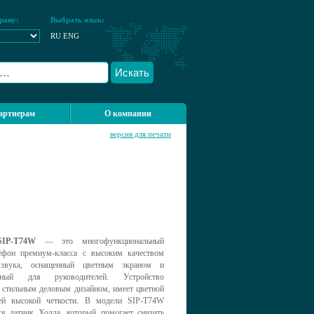
рану:
Выбрать язык:
RU
ENG
Искать
артнерам
О компании
версия для печати
SIP-T74W
— это многофункциональный
лефон премиум-класса с высоким качеством
 звука, оснащенный цветным экраном и
анный для руководителей. Устройство
я стильным деловым дизайном, имеет цветной
ей высокой четкости. В модели SIP-T74W
ся датчик Холла, который помогает снизить