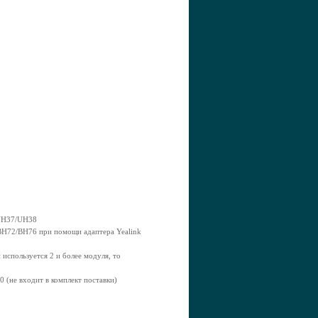
/UH37/UH38
/BH72/BH76 при помощи адаптера Yealink
спользуется 2 и более модуля, то
(не входит в комплект поставки)