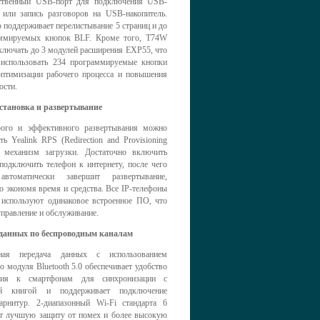
ственный USB-порт для подключения USB-
 или запись разговоров на USB-накопитель.
 поддерживает перелистывание 5 страниц и до
ммируемых кнопок BLF. Кроме того, T74W
ключать до 3 модулей расширения EXP55, что
 использовать 234 программируемые кнопки
птимизации рабочего процесса и повышения
ости.
становка и развертывание
ого и эффективного развертывания можно
ть Yealink RPS (Redirection and Provisioning
и механизм загрузки. Достаточно включить
подключить телефон к интернету, после чего
автоматически завершит развертывание,
о экономя время и средства. Все IP-телефоны
 используют одинаковое встроенное ПО, что
правление и обслуживание.
данных по беспроводным каналам
дная передача данных с использованием
о модуля Bluetooth 5.0 обеспечивает удобство
ния к смартфонам для синхронизации с
ой книгой и поддерживает подключение
-гарнитур. 2-диапазонный Wi-Fi стандарта 6
ет лучшую защиту от помех и более высокую