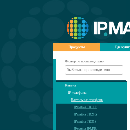
Продукты
Где купи
Фильтр по производителю:
Каталог
IP-телефоны
Настольные телефоны
IPmatika TR11P
IPmatika TR21G
IPmatika TR31S
IPmatika IPM58