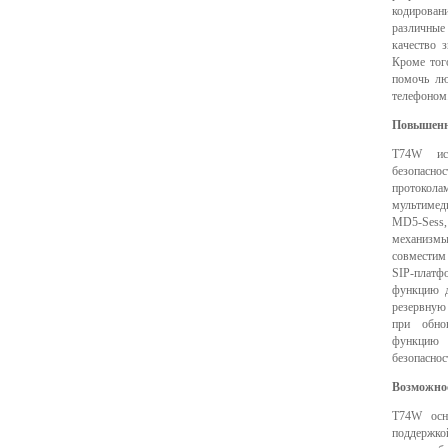
кодирован
различны
качество з
Кроме тог
помочь лю
телефоном
Повышенна
T74W исп
безопасно
протоко
мультимед
MD5-Sess
механизм
совместим
SIP-плат
функцию д
резервную
при обно
функцию
безопаснос
Возможно
T74W осн
поддержкой