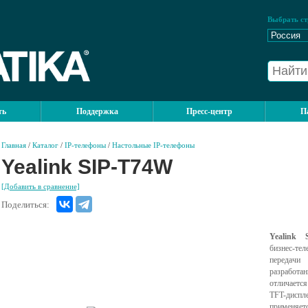
Выбрать ст
ть
Поддержка
Пресс-центр
П
Главная
/
Каталог
/
IP-телефоны
/
Настольные IP-телефоны
Yealink SIP-T74W
[Добавить в сравнение]
Поделиться:
Yealink 
бизнес-те
передачи
разработ
отличаетс
TFT-диспл
применяет