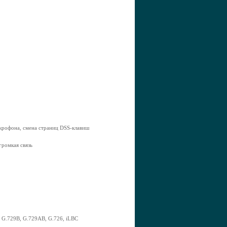
икрофона, смена страниц DSS-клавиш
громкая связь
, G.729B, G.729AB, G.726, iLBC