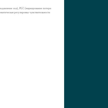
одавление эха), PLC (маркирование потери
оматическая регулировка чувствительности