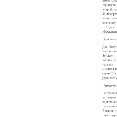
имеет соб
гарнитуры
Устройство
50 програ
может под
позволяет
BLF для о
эффективн
Простая у
Для быстр
использова
Service) 
питание и 
телефон 
значительн
серии T7x
упрощает у
Передача 
Беспрово
встроенног
подключе
телефонн
Bluetooth
гарантиру