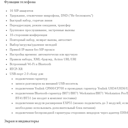
Функции телефона
16 SIP-аккаунтов
Удержание, отключение микрофона, DND ("Не беспокоить")
Быстрый набор, горячая линия
Переадресация, режим ожидания, трансфер
Групповое прослушивание, экстренные вызовы
10-сторонняя конференция
Повторный набор, возврат вызова, автоответ
Выбор/загрузка/удаление мелодий
Прямой IP-вызов без SIP-прокси
Настройка времени: автоматически или вручную
Правила набора, XML-браузер, Action URL/URI
Встроенный Wi-Fi и Bluetooth
RTCP-XR
USB-порт 2.0 сбоку для:
подключения гарнитур
записи разговоров на внешний USB-носитель
подключения Yealink CP900/CP700 и проводных гарнитур Yealink UH34/UH36
подключения Bluetooth-гарнитур BH71/BH71 Workstation/BH71 Workstation Pro
BT41/BT51 (не входит в комплект поставки)
подключения модуля расширения EXP55 (можно подключить до 3 модулей; если и
необходимо использовать дополнительный блок питания)
подключения беспроводной гарнитуры сторонних вендоров через адаптер EHS40 
Экран и индикаторы