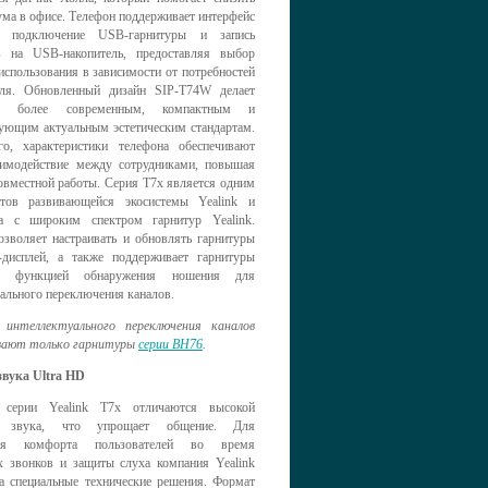
ма в офисе. Телефон поддерживает интерфейс
 подключение USB-гарнитуры и запись
в на USB-накопитель, предоставляя выбор
использования в зависимости от потребностей
еля. Обновленный дизайн SIP-T74W делает
во более современным, компактным и
вующим актуальным эстетическим стандартам.
о, характеристики телефона обеспечивают
аимодействие между сотрудниками, повышая
овместной работы. Серия T7x является одним
тов развивающейся экосистемы Yealink и
а с широким спектром гарнитур Yealink.
озволяет настраивать и обновлять гарнитуры
дисплей, а также поддерживает гарнитуры
с функцией обнаружения ношения для
ального переключения каналов.
интеллектуального переключения каналов
вают только гарнитуры
серии BH76
.
звука Ultra HD
 серии Yealink T7x отличаются высокой
ю звука, что упрощает общение. Для
ния комфорта пользователей во время
х звонков и защиты слуха компания Yealink
ла специальные технические решения. Формат