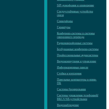
SIP-домофония и оповещение
Средоустойчивые устройства
связи
Спикерфоны
Гарнитуры
Конференц-системы и системы
синхронного перевода
Радиомикрофонные системы
Безбумажные конференц-системы
Профессиональные аудиосистемы
Видеокоммутация и управление
Информационные панели
Стойки и крепления
Панельные компьютеры и мини-
ПК
Системы бронирования
Системы управления телефонией/
ВКС/USB-устройствами
Видеонаблюдение