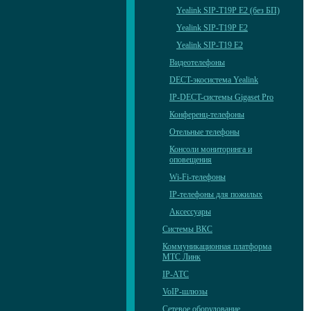
Yealink SIP-T19P E2 (без БП)
Yealink SIP-T19P E2
Yealink SIP-T19 E2
Видеотелефоны
DECT-экосистема Yealink
IP-DECT-системы Gigaset Pro
Конференц-телефоны
Отельные телефоны
Консоли мониторинга и
оповещения
Wi-Fi-телефоны
IP-телефоны для пожилых
Аксессуары
Системы ВКС
Коммуникационная платформа
МТС Линк
IP-АТС
VoIP-шлюзы
Сетевое оборудование