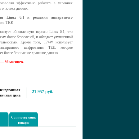
 позволяя эффективно работать в условиях
го потока данных.
ия Linux 6.1 и решения аппаратного
ия TEE
льзует обновленную версию Linux 6.1, что
тему более безопасной, и обладает улучшенной
тельностью. Кроме того, T74W использует
аппаратного шифрования TEE, которое
ет более безопасное хранение данных.
— 36 месяцев.
мендованная
21 957 руб.
ничная цена
Сопутствующие
товары