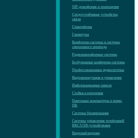
SIP-домофония и оповещение
Средоустойчивые устройства
связи
Спикерфоны
Гарнитуры
Конференц-системы и системы
синхронного перевода
Радиомикрофонные системы
Безбумажные конференц-системы
Профессиональные аудиосистемы
Видеокоммутация и управление
Информационные панели
Стойки и крепления
Панельные компьютеры и мини-
ПК
Системы бронирования
Системы управления телефонией/
ВКС/USB-устройствами
Видеонаблюдение