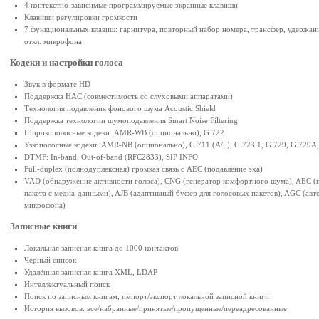
4 контекстно-зависимые программируемые экранные клавиши
Клавиши регулировки громкости
7 функциональных клавиш: гарнитура, повторный набор номера, трансфер, удержание 
откл. микрофона
Кодеки и настройки голоса
Звук в формате HD
Поддержка HAC (совместимость со слуховыми аппаратами)
Технология подавления фонового шума Acoustic Shield
Поддержка технологии шумоподавления Smart Noise Filtering
Широкополосные кодеки: AMR-WB (опционально), G.722
Узкополосные кодеки: AMR-NB (опционально), G.711 (A/μ), G.723.1, G.729, G.729A
DTMF: In-band, Out-of-band (RFC2833), SIP INFO
Full-duplex (полнодуплексная) громкая связь с AEC (подавление эха)
VAD (обнаружение активности голоса), CNG (генератор комфортного шума), AEC (п
пакета с медиа-данными), AJB (адаптивный буфер для голосовых пакетов), AGC (авт
микрофона)
Записные книги
Локальная записная книга до 1000 контактов
Чёрный список
Удалённая записная книга XML, LDAP
Интеллектуальный поиск
Поиск по записным книгам, импорт/экспорт локальной записной книги
История вызовов: все/набранные/принятые/пропущенные/переадресованные