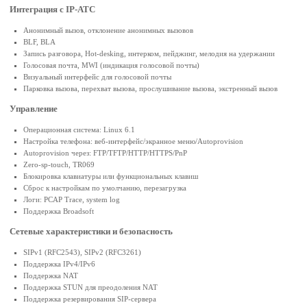
Интеграция с IP-АТС
Анонимный вызов, отклонение анонимных вызовов
BLF, BLA
Запись разговора, Hot-desking, интерком, пейджинг, мелодия на удержании
Голосовая почта, MWI (индикация голосовой почты)
Визуальный интерфейс для голосовой почты
Парковка вызова, перехват вызова, прослушивание вызова, экстренный вызов
Управление
Операционная система: Linux 6.1
Настройка телефона: веб-интерфейс/экранное меню/Autoprovision
Autoprovision через: FTP/TFTP/HTTP/HTTPS/PnP
Zero-sp-touch, TR069
Блокировка клавиатуры или функциональных клавиш
Сброс к настройкам по умолчанию, перезагрузка
Логи: PCAP Trace, system log
Поддержка Broadsoft
Сетевые характеристики и безопасность
SIPv1 (RFC2543), SIPv2 (RFC3261)
Поддержка IPv4/IPv6
Поддержка NAT
Поддержка STUN для преодоления NAT
Поддержка резервирования SIP-сервера