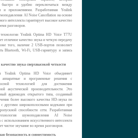
т быстро и удобно переключаться между
и и приложениями. Разработанная Yealink
моподавления AI Noise Сancellation на основе
ного интеллекта гарантирует высокое качество
ремя разговоров.
 технологии Yealink Optima HD Voice T77U
ет отличное качество звука и четкую передачу
роме того, наличие 2 USB-портов позволяет
ть Bluetooth, Wi-Fi, USB-гарнитуру и запись
 качество звука сверхвысокой четкости
ия Yealink Optima HD Voice объединяет
е аппаратные и программные решения с
олосной технологией для достижения
ной акустической производительности. Это
ьный аудиокодек открытого типа, созданный
ечения более высокого качества HD-звука по
 с другими широкополосными кодеками при
ропускной способности сети. Разработанная
технология шумоподавления AI Noise
on с использованием искусственного интеллекта
ет чистое звучание во время разговоров.
я безопасность и совместимость