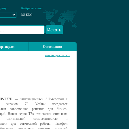
рану:
Выбрать язык:
RU
ENG
Искать
артнерам
О компании
версия для печати
IP-T77U
— инновационный SIP-телефон с
ым экраном 7''. Yealink предлагает
телям современное решение для бизнес-
ций. Новая серия T7x отличается стильным
м, оптимальной совместимостью и
стями для совместной работы. Телефон
большим сенсорным экраном, который