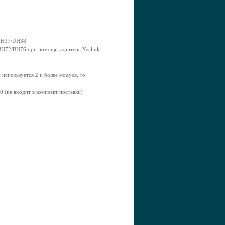
/UH37/UH38
/BH72/BH76 при помощи адаптера Yealink
спользуется 2 и более модуля, то
(не входит в комплект поставки)