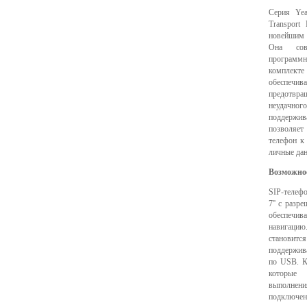
Серия Yea
Transport 
новейшим 
Она сов
программн
комплекте
обеспечи
предотвр
неудачно
поддержи
позволяе
телефон к
личные дан
Возможно
SIP-телеф
7'' с разр
обеспеч
навигац
становит
поддержива
по USB. К
которые
выполнени
подключе