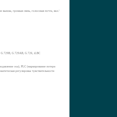
вызова, громкая связь, голосовая почта, вкл./
, G.729B, G.729AB, G.726, iLBC
одавление эха), PLC (маркирование потери
оматическая регулировка чувствительности