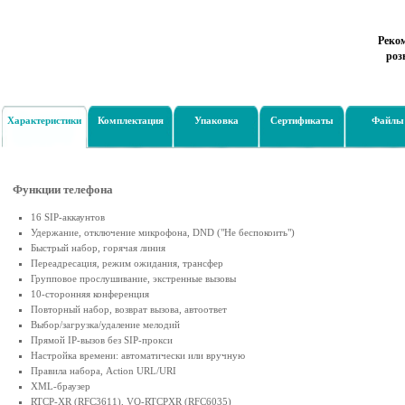
Реко
роз
Характеристики
Комплектация
Упаковка
Сертификаты
Файлы
Функции телефона
16 SIP-аккаунтов
Удержание, отключение микрофона, DND ("Не беспокоить")
Быстрый набор, горячая линия
Переадресация, режим ожидания, трансфер
Групповое прослушивание, экстренные вызовы
10-сторонняя конференция
Повторный набор, возврат вызова, автоответ
Выбор/загрузка/удаление мелодий
Прямой IP-вызов без SIP-прокси
Настройка времени: автоматически или вручную
Правила набора, Action URL/URI
XML-браузер
RTCP-XR (RFC3611), VQ-RTCPXR (RFC6035)