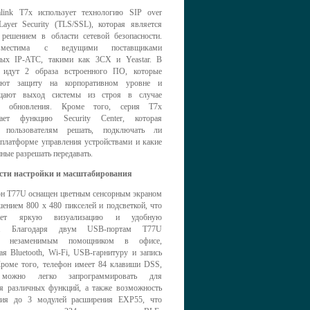
link T7x использует технологию SIP over
Layer Security (TLS/SSL), которая является
решением в области сетевой безопасности.
местима с ведущими поставщиками
ых IP-АТС, такими как 3CX и Yeastar. В
 идут 2 образа встроенного ПО, которые
вают защиту на корпоративном уровне и
ащают выход системы из строя в случае
го обновления. Кроме того, серия T7x
вает функцию Security Center, которая
т пользователям решать, подключать ли
 платформе управления устройствами и какие
ные разрешать передавать.
сти настройки и масштабирования
он T77U оснащен цветным сенсорным экраном
ешением 800 x 480 пикселей и подсветкой, что
ивает яркую визуализацию и удобную
ию. Благодаря двум USB-портам T77U
ся незаменимым помощником в офисе,
я Bluetooth, Wi-Fi, USB-гарнитуру и запись
роме того, телефон имеет 84 клавиши DSS,
 можно легко запрограммировать для
я различных функций, а также возможность
ния до 3 модулей расширения EXP55, что