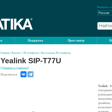
Выбрать ст
ть
Поддержка
Пресс-центр
П
Главная
/
Каталог
/
IP-телефоны
/
Настольные IP-телефоны
Yealink SIP-T77U
[Добавить в сравнение]
Поделиться:
Yealink S
сенсорн
руководи
коммуника
дизайно
возможно
оснащен 