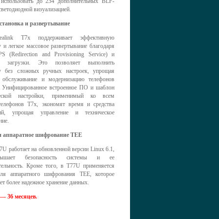
 использовать до 234 дополнительных BLF-
светодиодной визуализацией.
становка и развертывание
alink T7x поддерживает эффективную
 и легкое массовое развертывание благодаря
S (Redirection and Provisioning Service) и
у загрузки. Это позволяет выполнить
у без сложных ручных настроек, упрощая
, обслуживание и модернизацию телефонов
. Унифицированное встроенное ПО и шаблон
ческой настройки, применимый ко всем
елефонов T7x, экономят время и средства
тий, упрощая управление и техническое
ние.
 и аппаратное шифрование TEE
U работает на обновленной версии Linux 6.1,
ышает безопасность системы и ее
тельность. Кроме того, в T77U применяется
ля аппаратного шифрования TEE, которое
ет более надежное хранение данных.
— 36 месяцев.