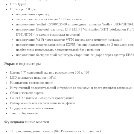
USB Type-C
USB-порт 2.0 для:
подключения гарнитур
записи разговоров на внешний USB-носитель
подключения Yealink CP900/CP700 и проводных гарнитур Yealink UH34/UH36
подключения Bluetooth-гарнитур BH71/BH71 Workstation/BH71 Workstation Pro
BT41/BT51 (не входит в комплект поставки)
подключения Wi-Fi через адаптер WF50 (не входит в комплект поставки)
подключения модуля расширения EXP55 (можно подключить до 3 модулей; если и
необходимо использовать дополнительный блок питания)
подключения беспроводной гарнитуры сторонних вендоров через адаптер EHS40 
Экран и индикаторы
Цветной 7" сенсорный экран с разрешением 800 х 480
LED-индикатор питания и MWI
Индикаторы состояния линий
Интуитивный пользовательский интерфейс со значками и программными клавишами
Обои и заставка экрана
Caller ID с именем, номером и фотографией
Выбор тёмной или светлой темы интерфейса
Поддержка нескольких языков
Энергосбережение
Функциональные кнопки
11 программируемых клавиш (84 DSS-клавиш на 3 страницах)