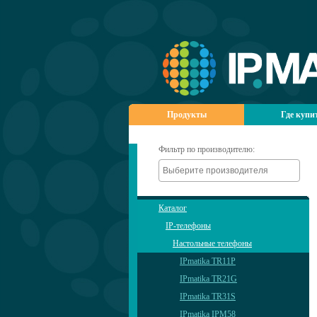
Продукты
Где купи
Фильтр по производителю:
Каталог
IP-телефоны
Настольные телефоны
IPmatika TR11P
IPmatika TR21G
IPmatika TR31S
IPmatika IPM58