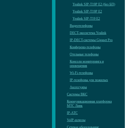
Yealink SIP-T19P E2 (без БП)
Yealink SIP-T19P E2
Yealink SIP-T19 E2
Видеотелефоны
DECT-экосистема Yealink
IP-DECT-системы Gigaset Pro
Конференц-телефоны
Отельные телефоны
Консоли мониторинга и
оповещения
Wi-Fi-телефоны
IP-телефоны для пожилых
Аксессуары
Системы ВКС
Коммуникационная платформа
МТС Линк
IP-АТС
VoIP-шлюзы
Сетевое оборудование