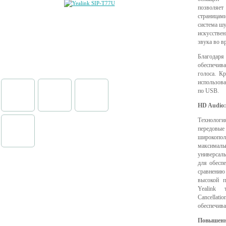
позволяе
страницам
система шу
искусствен
звука во в
Благодаря
обеспечива
голоса. К
использова
по USB.
HD Audio:
Технолог
передовы
широкоп
максималь
универсал
для обесп
сравнению
высокой п
Yealink 
Cancellati
обеспечива
Повышенна