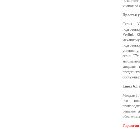
позволяет
кнопок со 
Простая у
Серия Ye
подготовку
Yealink RP
механизм
подготовк
установку
серии T7x
автомати
моделям т
предприя
обслужива
Linux 6.1
Модель T77
что пов
производи
решение д
обеспечива
Гарантия 