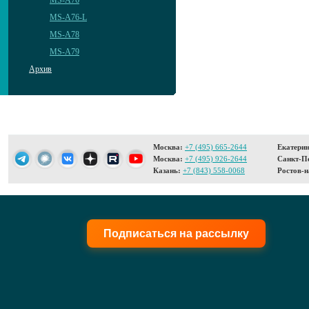
MS-A76
MS-A76-L
MS-A78
MS-A79
Архив
Москва:
+7 (495) 665-2644
Екатерин
Москва:
+7 (495) 926-2644
Санкт-Пе
Казань:
+7 (843) 558-0068
Ростов-н
Подписаться на рассылку