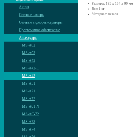
Размеры: 195 х 164 х 80 мм
Акция
Вес: 1 кг
Материал: металл
Сетевые камеры
Сетевые видеорегистраторы
Программное обеспечение
Аксессуары
MS-A02
MS-A03
MS-A42
MS-A42-L
MS-A43
MS-A51
MS-A71
MS-A72
MS-A01-N
MS-AС-72
MS-A73
MS-A74