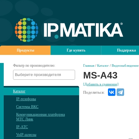
Продукты
Где купить
Поддержка
Фильтр по производителю:
Главная
/
Каталог
/
Видеонаблюдение
MS-A43
[Добавить в сравнение]
Каталог
Поделиться:
IP-телефоны
Системы ВКС
Коммуникационная платформа
МТС Линк
IP-АТС
VoIP-шлюзы