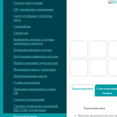
Сетевое оборудование
SIP-домофония и оповещение
Средоустойчивые устройства
связи
Спикерфоны
Гарнитуры
Конференц-системы и системы
синхронного перевода
Радиомикрофонные системы
Безбумажные конференц-системы
Профессиональные аудиосистемы
Видеокоммутация и управление
Информационные панели
Стойки и крепления
Характеристики
Сопутствующи
Панельные компьютеры и мини-
ПК
товары
Системы бронирования
Системы управления телефонией/
Характеристики
ВКС/USB-устройствами
Коробка предназначена для с
Видеонаблюдение