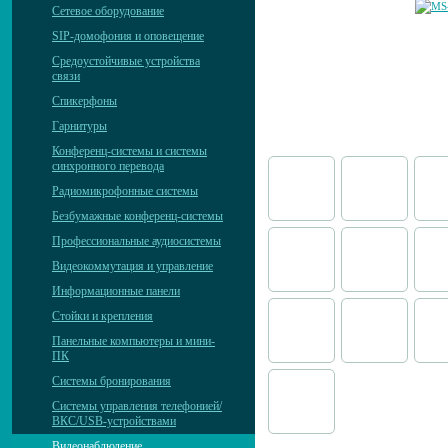
Сетевое оборудование
SIP-домофония и оповещение
Средоустойчивые устройства
связи
Спикерфоны
Гарнитуры
Конференц-системы и системы
синхронного перевода
Радиомикрофонные системы
Безбумажные конференц-системы
Профессиональные аудиосистемы
Видеокоммутация и управление
Информационные панели
Стойки и крепления
Панельные компьютеры и мини-
ПК
Системы бронирования
Системы управления телефонией/
ВКС/USB-устройствами
Видеонаблюдение