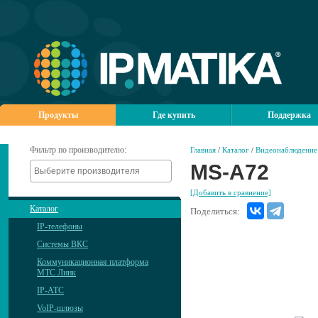
Продукты
Где купить
Поддержка
Фильтр по производителю:
Главная
/
Каталог
/
Видеонаблюдение
MS-A72
[Добавить в сравнение]
Каталог
Поделиться:
IP-телефоны
Системы ВКС
Коммуникационная платформа
МТС Линк
IP-АТС
VoIP-шлюзы