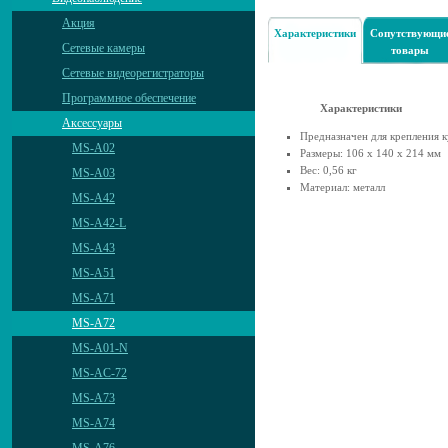
Акция
Характеристики
Сопутствующи
Сетевые камеры
товары
Сетевые видеорегистраторы
Программное обеспечение
Характеристики
Аксессуары
Предназначен для крепления к
MS-A02
Размеры: 106 х 140 х 214 мм
Вес: 0,56 кг
MS-A03
Материал: металл
MS-A42
MS-A42-L
MS-A43
MS-A51
MS-A71
MS-A72
MS-A01-N
MS-AС-72
MS-A73
MS-A74