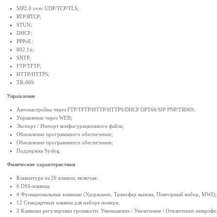
SIP2.0 over UDP/TCP/TLS;
RTP/RTCP;
STUN;
DHCP;
PPPoE;
802.1x;
SNTP;
FTP/TFTP;
HTTP/HTTPS;
TR-069.
Управление
Автонастройка через FTP/TFTP/HTTP/HTTPS/DHCP OPT66/SIP PNP/TR069;
Управление через WEB;
Экспорт / Импорт конфигурационного файла;
Обновление программного обеспечение;
Обновление программного обеспечения;
Поддержка Syslog.
Физические характеристики
Клавиатура из 26 клавиш, включая:
6 DSS-клавиш;
4 Функциональные клавиши (Удержание, Трансфер вызова, Повторный набор, MWI);
12 Стандартных клавиш для набора номера;
3 Клавиши регулировки громкости: Уменьшение / Увеличение / Отключение микрофо