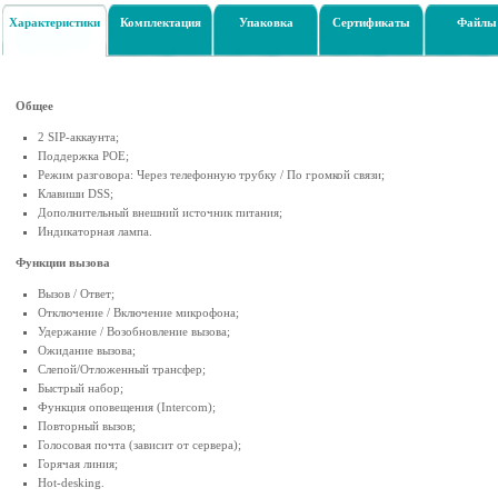
Характеристики
Комплектация
Упаковка
Сертификаты
Файлы
Общее
2 SIP-аккаунта;
Поддержка POE;
Режим разговора: Через телефонную трубку / По громкой связи;
Клавиши DSS;
Дополнительный внешний источник питания;
Индикаторная лампа.
Функции вызова
Вызов / Ответ;
Отключение / Включение микрофона;
Удержание / Возобновление вызова;
Ожидание вызова;
Слепой/Отложенный трансфер;
Быстрый набор;
Функция оповещения (Intercom);
Повторный вызов;
Голосовая почта (зависит от сервера);
Горячая линия;
Hot-desking.