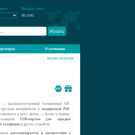
рану:
Выбрать язык:
RU
ENG
Искать
артнерам
О компании
версия для печати
— высококачественный гостиничный SIP-
с простым интерфейсом и
поддержкой PoE
.
ставляется в двух цветах — белом и чёрном.
 оснащена
USB-портом для зарядки
х телефонов
и других устройств.
панель
кастомизируется в соответствии с