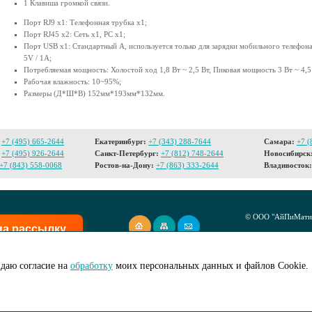
1 Клавиша громкой связи.
Порт RJ9 x1: Телефонная трубка x1;
Порт RJ45 x2: Сеть x1, PC x1;
Порт USB x1: Стандартный A, используется только для зарядки мобильного телефон
5V / 1A;
Потребляемая мощность: Холостой ход 1,8 Вт ~ 2,5 Вт, Пиковая мощность 3 Вт ~ 4,5
Рабочая влажность: 10~95%;
Размеры (Д*Ш*В) 152мм*193мм*132мм.
+7 (495) 665-2644
Екатеринбург:
+7 (343) 288-7644
Самара:
+7 (
+7 (495) 926-2644
Санкт-Петербург:
+7 (812) 748-2644
Новосибирск
+7 (843) 558-0068
Ростов-на-Дону:
+7 (863) 333-2644
Владивосток:
© ООО "АйПиМатик
на рассылку
Создание сайта -
I
даю согласие на
обработку
моих персональных данных и файлов Cookie.