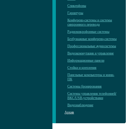
Спикерфоны
Гарнитуры
Конференц-системы и системы
синхронного перевода
Радиомикрофонные системы
Безбумажные конференц-системы
Профессиональные аудиосистемы
Видеокоммутация и управление
Информационные панели
Стойки и крепления
Панельные компьютеры и мини-
ПК
Системы бронирования
Системы управления телефонией/
ВКС/USB-устройствами
Видеонаблюдение
Архив