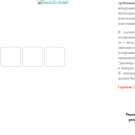
требован
междунаро
необходи
использо
влагозащи
В соответ
телефонног
от 2 звезд
зависимо
телефонн
прикроват
"джуниор с
в номерах 
В номерах
должен быт
Гарантия 1
Реко
роз