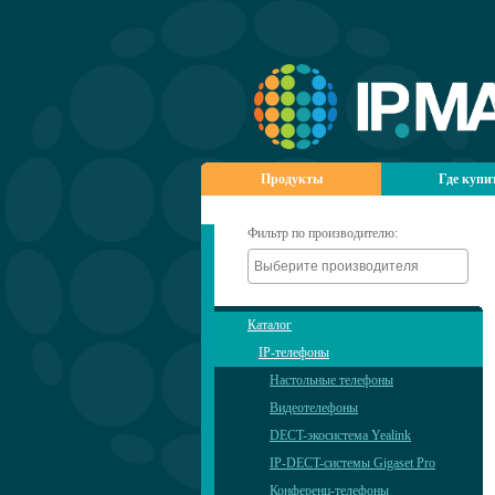
Продукты
Где купи
Фильтр по производителю:
Каталог
IP-телефоны
Настольные телефоны
Видеотелефоны
DECT-экосистема Yealink
IP-DECT-системы Gigaset Pro
Конференц-телефоны