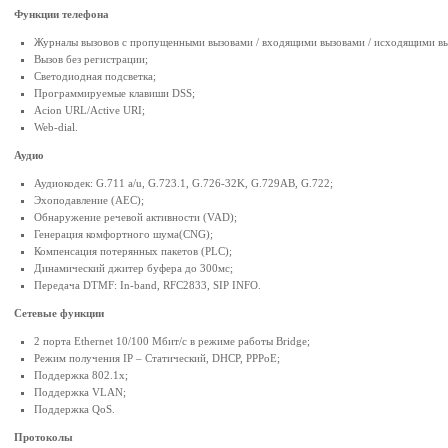
Функции телефона
Журналы вызовов с пропущенными вызовами / входящими вызовами / исходящими вы
Вызов без регистрации;
Светодиодная подсветка;
Программируемые клавиши DSS;
Acion URL/Active URI;
Web-dial.
Аудио
Аудиокодек: G.711 a/u, G.723.1, G.726-32K, G.729AB, G.722;
Эхоподавление (AEC);
Обнаружение речевой активности (VAD);
Генерация комфортного шума(CNG);
Компенсация потерянных пакетов (PLC);
Динамический джитер буфера до 300мс;
Передача DTMF: In-band, RFC2833, SIP INFO.
Сетевые функции
2 порта Ethernet 10/100 Мбит/с в режиме работы Bridge;
Режим получения IP – Статический, DHCP, PPPoE;
Поддержка 802.1x;
Поддержка VLAN;
Поддержка QoS.
Протоколы