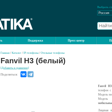
Выбрать ст
ть
Поддержка
Пресс-центр
П
Главная
/
Каталог
/
IP-телефоны
/
Отельные телефоны
Fanvil H3 (белый)
[Добавить в сравнение]
Поделиться:
Fanvil H3
телефон 
Модель по
Модель
мобильны
Лицевая 