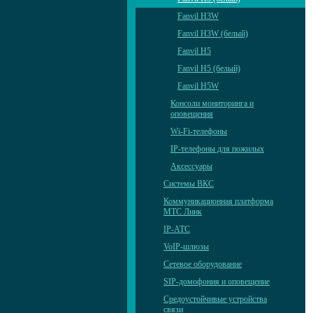
Fanvil H3W
Fanvil H3W (белый)
Fanvil H5
Fanvil H5 (белый)
Fanvil H5W
Консоли мониторинга и
оповещения
Wi-Fi-телефоны
IP-телефоны для пожилых
Аксессуары
Системы ВКС
Коммуникационная платформа
МТС Линк
IP-АТС
VoIP-шлюзы
Сетевое оборудование
SIP-домофония и оповещение
Средоустойчивые устройства
связи