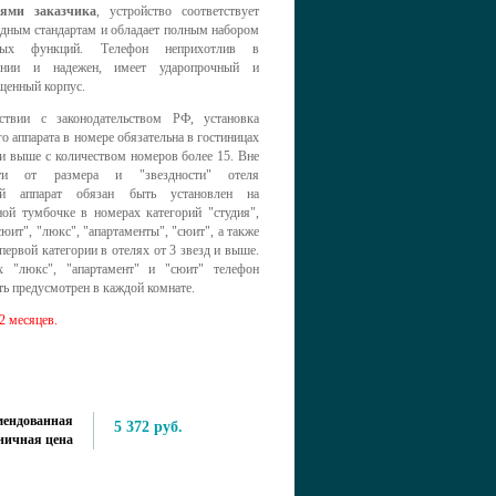
иями заказчика
, устройство соответствует
дным стандартам и обладает полным набором
мых функций. Телефон неприхотлив в
вании и надежен, имеет ударопрочный и
щенный корпус.
ствии с законодательством РФ, установка
о аппарата в номере обязательна в гостиницах
 и выше с количеством номеров более 15. Вне
сти от размера и "звездности" отеля
ый аппарат обязан быть установлен на
ной тумбочке в номерах категорий "студия",
юит", "люкс", "апартаменты", "сюит", а также
первой категории в отелях от 3 звезд и выше.
 "люкс", "апартамент" и "сюит" телефон
ь предусмотрен в каждой комнате.
2 месяцев.
мендованная
5 372 руб.
ничная цена