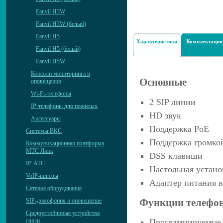
Fanvil H3W
Fanvil H3W (белый)
Fanvil H5
Характеристики
Комплектация
Fanvil H5 (белый)
Fanvil H5W
Консоли мониторинга и
Основные
оповещения
Wi-Fi-телефоны
2 SIP линии
IP-телефоны для пожилых
HD звук
Аксессуары
Поддержка PoE
Системы ВКС
Поддержка громкой
Коммуникационная платформа
МТС Линк
DSS клавиши
IP-АТС
Настольная устано
VoIP-шлюзы
Адаптер питания в
Сетевое оборудование
Функции телефо
SIP-домофония и оповещение
Средоустойчивые устройства
связи
Программируемые