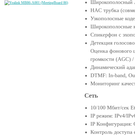
Широкополосный 
HAC трубка (совме
Узкополосные коде
Широкополосные к
Спикерфон с эхоп
Детекция голосово
Оценка фонового 
громкости (AGC) /
Динамический ада
DTMF: In-band, Ou
Мониторинг качес
Сеть
10/100 Мбит/сек Et
IP режим: IPv4/IPv
IP Конфигурация: 
Контроль доступа с