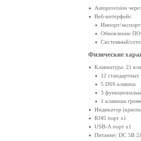
Autoprovision че
Веб-интерфейс
Импорт/экспорт
Обновление ПО
Системный/сете
Физические хара
Клавиатура: 21 кл
12 стандартных
5 DSS клавиш
3 функциональ
1 клавиша громк
Индикатор (красн
RJ45 порт x1
USB-A порт x1
Питание: DC 5В 2