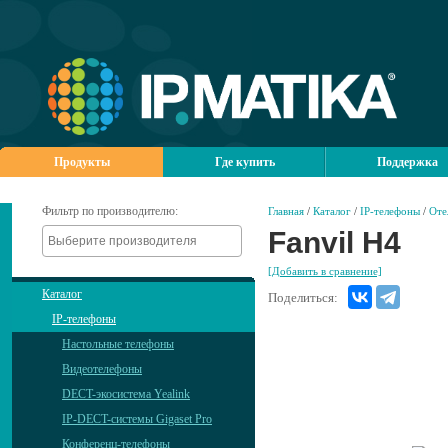
Продукты
Где купить
Поддержка
Фильтр по производителю:
Главная
/
Каталог
/
IP-телефоны
/
Оте
Fanvil H4
[Добавить в сравнение]
Каталог
Поделиться:
IP-телефоны
Настольные телефоны
Видеотелефоны
DECT-экосистема Yealink
IP-DECT-системы Gigaset Pro
Конференц-телефоны