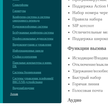
Спикерфоны
Поддержка Action 
Гарнитуры
Набор номера чере
Конференц-системы и системы
Правила набора
синхронного перевода
SIP хотспот
Радиомикрофонные системы
Отличительные ме
Безбумажные конференц-системы
Поддержка широко
Профессиональные аудиосистемы
Видеокоммутация и управление
Функции вызова
Информационные панели
Стойки и крепления
Исходящие/Входящ
Панельные компьютеры и мини-
Отключение/выкл
ПК
Удержание/возобн
Системы бронирования
Быстрый набор
Системы управления телефонией/
ВКС/USB-устройствами
Горячая линия
Видеонаблюдение
Голосовая почта
Архив
Аудио