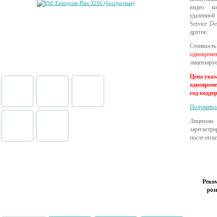
видео ко
удалённой
Service De
другое.
Стоимость 
одновреме
лицензиру
Цена указ
одновреме
год подде
Получить и
Лиценз
зарегистри
после опла
Реко
роз