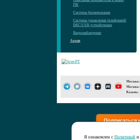
Панельные компьютеры и мини-
ПК
Системы бронирования
Системы управления телефонией/
ВКС/USB-устройствами
Видеонаблюдение
Архив
Москва:
Москва:
Казань:
Подписаться 
Я ознакомлен с
Политикой
и 