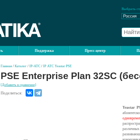
Выбрать ст
ть
Поддержка
Пресс-центр
П
Главная
/
Каталог
/
IP-АТС
/
IP АТС Yeastar PSE
PSE Enterprise Plan 32SC (бе
[Добавить в сравнение]
Поделиться:
Yeastar P
абонентск
одноврем
распростр
различных 
развива
коммуника