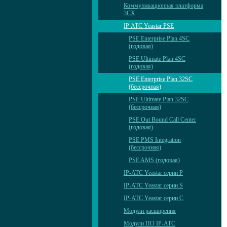
Коммуникационная платформа
3CX
IP АТС Yeastar PSE
PSE Enterprise Plan 4SC
(годовая)
PSE Ultimate Plan 4SC
(годовая)
PSE Enterprise Plan 32SC
(бессрочная)
PSE Ultimate Plan 32SC
(бессрочная)
PSE Out Bound Call Center
(годовая)
PSE PMS Integration
(бессрочная)
PSE AMS (годовая)
IP-АТС Yeastar серии P
IP-АТС Yeastar серии S
IP-АТС Yeastar серии C
Модули расширения
Модули ПО IP-АТС