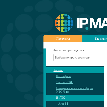
Продукты
Где купи
Фильтр по производителю:
Каталог
IP-телефоны
Системы ВКС
Коммуникационная платформа
МТС Линк
IP-АТС
Агат-РТ