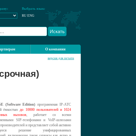
рану:
Выбрать язык:
RU
ENG
Искать
артнерам
О компании
версия для печати
ссрочная)
SE (Software Edition)
программная IP-АТС
ой ёмкостью
до 10000 пользователей и 1024
енных вызовов
, работает со всеми
аненными SIP-телефонами и VoIP-шлюзами
производителей и представляет собой активно
ющееся решение унифицированных
ций, включающее такие сервисы как аудио и