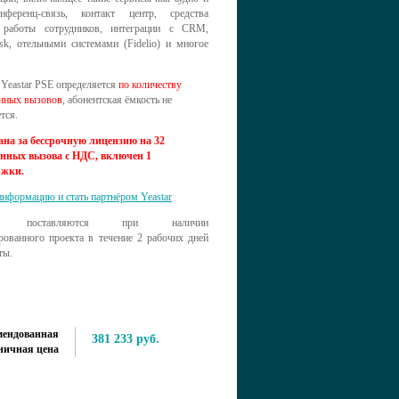
нференц-связь, контакт центр, средства
 работы сотрудников, интеграции с CRM,
sk, отельными системами (Fidelio) и многое
Yeastar PSE определяется
по количеству
нных вызовов
, абонентская ёмкость не
ется.
ана за бессрочную лицензию на 32
нных вызова с НДС, включен 1
ржки.
нформацию и стать партнёром Yeastar
ии поставляются при наличии
рованного проекта в течение 2 рабочих дней
ты.
мендованная
381 233 руб.
ничная цена