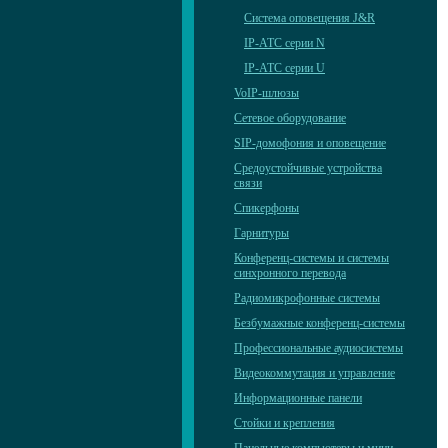
Система оповещения J&R
IP-АТС серии N
IP-АТС серии U
VoIP-шлюзы
Сетевое оборудование
SIP-домофония и оповещение
Средоустойчивые устройства
связи
Спикерфоны
Гарнитуры
Конференц-системы и системы
синхронного перевода
Радиомикрофонные системы
Безбумажные конференц-системы
Профессиональные аудиосистемы
Видеокоммутация и управление
Информационные панели
Стойки и крепления