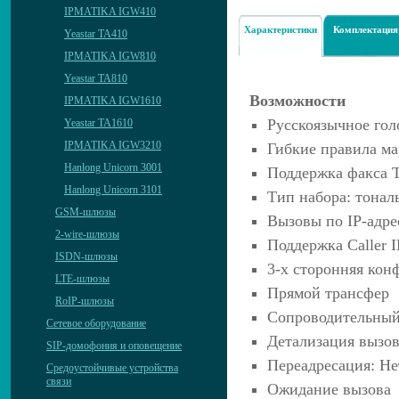
IPMATIKA IGW410
Характеристики
Комплектация
Yeastar TA410
IPMATIKA IGW810
Yeastar TA810
Возможности
IPMATIKA IGW1610
Русскоязычное го
Yeastar TA1610
IPMATIKA IGW3210
Гибкие правила м
Hanlong Unicorn 3001
Поддержка факса T
Hanlong Unicorn 3101
Тип набора: тона
GSM-шлюзы
Вызовы по IP-адрес
2-wire-шлюзы
Поддержка Caller 
ISDN-шлюзы
3-х сторонняя кон
LTE-шлюзы
Прямой трансфер
RoIP-шлюзы
Сопроводительный
Сетевое оборудование
Детализация вызо
SIP-домофония и оповещение
Переадресация: Нет
Средоустойчивые устройства
связи
Ожидание вызова