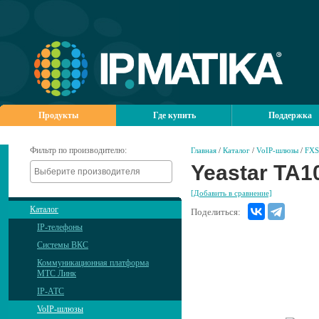
Продукты
Где купить
Поддержка
Фильтр по производителю:
Главная
/
Каталог
/
VoIP-шлюзы
/
FXS
Yeastar TA1
[Добавить в сравнение]
Каталог
Поделиться:
IP-телефоны
Системы ВКС
Коммуникационная платформа
МТС Линк
IP-АТС
VoIP-шлюзы