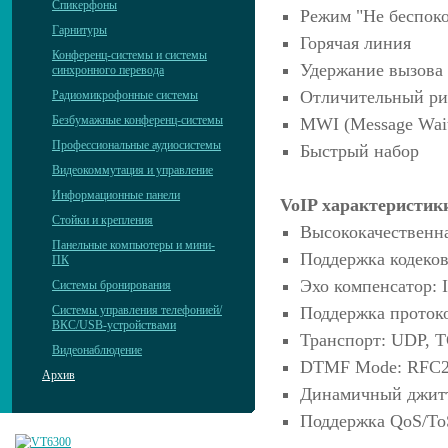
Спикерфоны
Режим "Не беспок
Гарнитуры
Горячая линия
Конференц-системы и системы
Удержание вызова
синхронного перевода
Отличительный ри
Радиомикрофонные системы
Безбумажные конференц-системы
MWI (Message Waiti
Профессиональные аудиосистемы
Быстрый набор
Видеокоммутация и управление
Информационные панели
VoIP характеристик
Стойки и крепления
Высококачественна
Панельные компьютеры и мини-
Поддержка кодеков
ПК
Эхо компенсатор: 
Системы бронирования
Системы управления телефонией/
Поддержка протоко
ВКС/USB-устройствами
Транспорт: UDP, T
Видеонаблюдение
DTMF Mode: RFC28
Архив
Динамичный джитт
Поддержка QoS/To