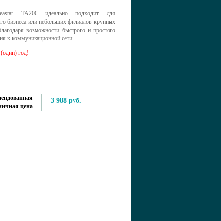
astar TA200 идеально подходит для
ого бизнеса или небольших филиалов крупных
благодаря возможности быстрого и простого
ия к коммуникационной сети.
 (один) год!
мендованная
3 988 руб.
ничная цена