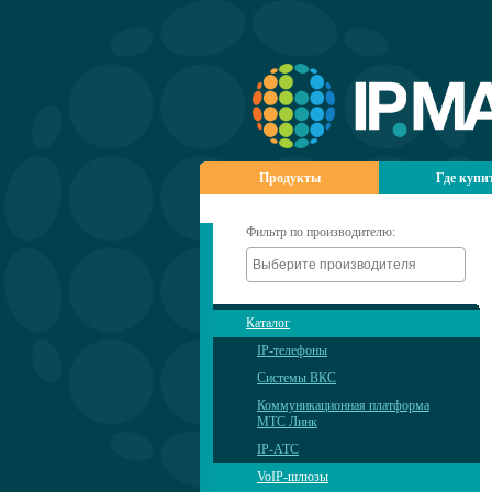
Продукты
Где купи
Фильтр по производителю:
Каталог
IP-телефоны
Системы ВКС
Коммуникационная платформа
МТС Линк
IP-АТС
VoIP-шлюзы