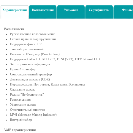
Характеристики
Комплектация
Упаковка
Сертификаты
Файлы
Возможности
Русскоязычное голосовое меню
Гибкие правила маршрутизации
Поддержка факса T.38
Тип набора: тональный
Вызовы по IP-адресу (Peer to Peer)
Поддержка Caller ID: BELL202, ETSI (V23), DTMF-based CID
3-х сторонняя конференция
Прямой трансфер
Сопроводительный трансфер
Детализация вызовов (CDR)
Переадресация: Нет ответа, Когда занят, Все вызовы
Ожидание вызова
Режим "Не беспокоить"
Горячая линия
Удержание вызова
Отличительный рингтон
MWI (Message Waiting Indicator)
Быстрый набор
VoIP характеристики