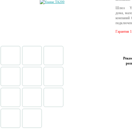
Шлюз Ye
дома, мал
компаний 
подключен
Гарантия 1
Реко
роз