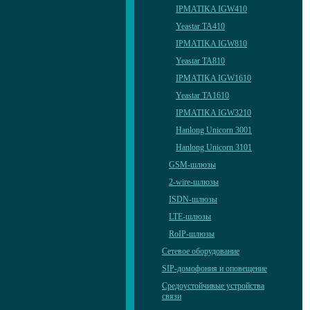
IPMATIKA IGW410
Yeastar TA410
IPMATIKA IGW810
Yeastar TA810
IPMATIKA IGW1610
Yeastar TA1610
IPMATIKA IGW3210
Hanlong Unicorn 3001
Hanlong Unicorn 3101
GSM-шлюзы
2-wire-шлюзы
ISDN-шлюзы
LTE-шлюзы
RoIP-шлюзы
Сетевое оборудование
SIP-домофония и оповещение
Средоустойчивые устройства
связи