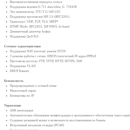
Высококачественная передача голоса
Поддержка кодеков G.711 alaw/ulaw, G. 729A/B
Эхо компенсатор: ITU-T G.168 LEC
Поддержка протоколов SIP 2.0 (RFC3261)
Транспорт: UDP, TCP, TLS, SRTP*
DTMF Mode: RFC2833, SIP INFO, In-band
Динамичный джиттер буфер
Поддержка QoS/ToS
Сетевые характеристики
Поддержка NAT traversal: режим STUN
3 режима работы с сетью: DHCP/статический IP-адрес/PPPoE
Протоколы доступа: FTP, TFTP, HTTP, HTTPS, SSH
Поддержка VLAN
DHCP Клиент
Безопасность
Предупреждение о сетевой атаке
Межсетевой экран
Блокировка по IР
Управление
AMI интеграция
Автоматическое обновление конфигурации и программного обеспечения через серве
Создание резервной копии и возможность восстановления из бэкапа
Встроенный механизм отладки (PCAP)