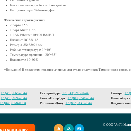
Системные журналы
Голосовое меню для базовой настройки
Настройка через Web-интерфейс
Физические характеристики
2 порта FXS
1 порт Micro USB
1 LAN Ethernet 10/100 BASE-T
Питание: DC 5В, 1A
Размеры: 85x58x24 мм
Рабочая температура: 0°~40°
Температура хранения: -20°~65°
Влажность: 10~90%
*Внимание! В продуктах, предназначенных для стран-участников Таможенного союза, д
+7 (495) 665-2644
Екатеринбург:
+7 (343) 288-7644
Самара:
+7 (
+7 (495) 926-2644
Санкт-Петербург:
+7 (812) 748-2644
Новосибирск
+7 (843) 558-0068
Ростов-на-Дону:
+7 (863) 333-2644
Владивосток:
© ООО "АйПиМатик
на рассылку