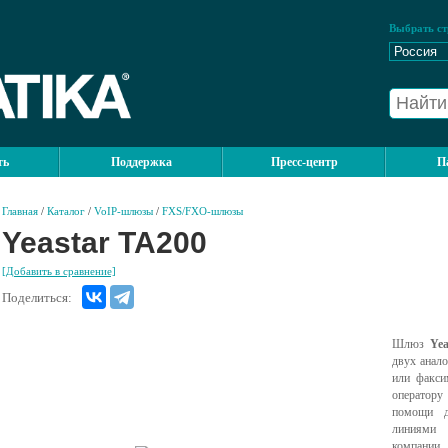
Выбрать ст
ть
Поддержка
Пресс-центр
П
Главная
/
Каталог
/
VoIP-шлюзы
/
FXS/FXO-шлюзы
Yeastar TA200
[Добавить в сравнение]
Поделиться:
Шлюз
Yea
двух анал
или факси
оператору
помощи д
линиями
компании.