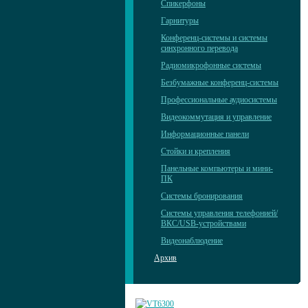
Спикерфоны
Гарнитуры
Конференц-системы и системы
синхронного перевода
Радиомикрофонные системы
Безбумажные конференц-системы
Профессиональные аудиосистемы
Видеокоммутация и управление
Информационные панели
Стойки и крепления
Панельные компьютеры и мини-
ПК
Системы бронирования
Системы управления телефонией/
ВКС/USB-устройствами
Видеонаблюдение
Архив