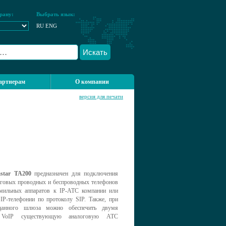
рану:
Выбрать язык:
RU
ENG
Искать
артнерам
О компании
версия для печати
star TA200
предназначен для подключения
оговых проводных и беспроводных телефонов
мильных аппаратов к IP-АТС компании или
 IP-телефонии по протоколу SIP. Также, при
анного шлюза можно обеспечить двумя
 VoIP существующую аналоговую АТС