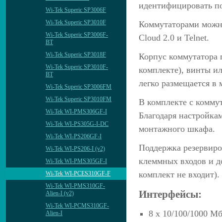
идентифицировать п
Wi-Tek Superic SP3006F
Wi-Tek Superic SP3010F
Коммутаторами можно
Wi-Tek Superic SP3006F-
Cloud 2.0 и Telnet.
BT
Wi-Tek Superic SP3018F
Корпус коммутатора 
Wi-Tek Superic SP3010F-
комплекте), винты и
BT
легко размещается в
Wi-Tek Superic SP3006FM
Wi-Tek Superic SP3010FM
В комплекте с комму
Wi-Tek WI-PMS306GF-I
Благодаря настройка
Wi-Tek WI-PS305G-I-DC
монтажного шкафа.
Wi-Tek WI-PS206GF-I
Поддержка резервиро
Wi-Tek WI-PS206-I (v2)
клеммных входов и д
Wi-Tek WI-PMS305GF-I
комплект не входит).
Wi-Tek WI-PCES310GF-F
Wi-Tek WI-PMS310GF-
Интерфейсы:
Alien-I (v2)
Wi-Tek WI-PCMS310GF-
8 х 10/100/1000 М
Alien-I