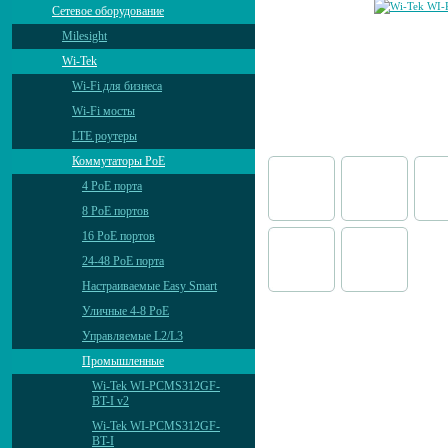
Сетевое оборудование
Milesight
Wi-Tek
Wi-Fi для бизнеса
Wi-Fi мосты
LTE роутеры
Коммутаторы PoE
4 PoE порта
8 PoE портов
16 PoE портов
24-48 PoE порта
Настраиваемые Easy Smart
Уличные 4-8 PoE
Управляемые L2/L3
Промышленные
Wi-Tek WI-PCMS312GF-
BT-I v2
Wi-Tek WI-PCMS312GF-
BT-I