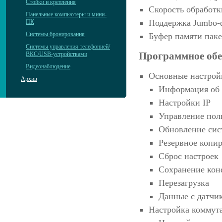
Стойки и крепления
Скорость обработк
Панельные компьютеры и мини-
Поддержка Jumbo-
ПК
Системы бронирования
Буфер памяти паке
Системы управления телефонией/
Программное обе
ВКС/USB-устройствами
Видеонаблюдение
Основные настрой
Архив
Информация об 
Настройки IP
Управление пол
Обновление си
Резервное копи
Сброс настроек
Сохранение кон
Перезагрузка
Данные с датчи
Настройка коммута