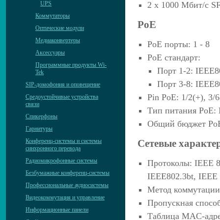
UPS
2 х 1000 Мбит/с S
Коммутаторы
PoE
Оптические модули
Медиаконвертеры
PoE порты: 1 - 8
Аксессуары
PoE стандарт:
Программные продукты Wi-
Порт 1-2: IEEE80
Tek
Порт 3-8: IEEE80
SIP-домофония и оповещение
Pin PoE: 1/2(+), 3/6(
Средоустойчивые устройства
связи
Тип питания PoE: 
Спикерфоны
Общий бюджет PoE
Гарнитуры
Конференц-системы и системы
Сетевые характе
синхронного перевода
Радиомикрофонные системы
Протоколы: IEEE 80
Безбумажные конференц-системы
IEEE802.3bt, IEEE 
Профессиональные аудиосистемы
Метод коммутации:
Видеокоммутация и управление
Пропускная способ
Информационные панели
Таблица MAC-адре