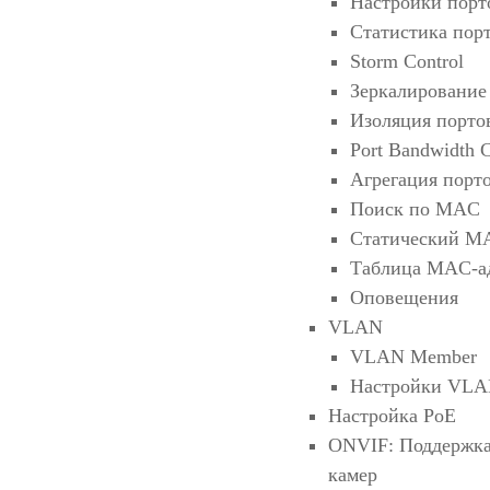
Настройки порт
Статистика пор
Storm Control
Зеркалирование
Изоляция порто
Port Bandwidth C
Агрегация порт
Поиск по MAC
Статический M
Таблица MAC-а
Оповещения
VLAN
VLAN Member
Настройки VL
Настройка PoE
ONVIF: Поддержка 
камер