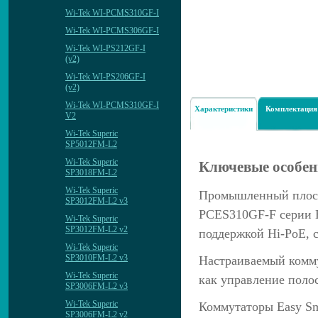
Wi-Tek WI-PCMS310GF-I
Wi-Tek WI-PCMS306GF-I
Wi-Tek WI-PS212GF-I
(v2)
Wi-Tek WI-PS206GF-I
(v2)
Wi-Tek WI-PCMS310GF-I
Характеристики
Комплектация
V2
Wi-Tek Superic
SP5012FM-L2
Wi-Tek Superic
Ключевые особен
SP3018FM-L2
Wi-Tek Superic
Промышленный плоск
SP3012FM-L2 v3
PCES310GF-F серии Ea
Wi-Tek Superic
SP3012FM-L2 v2
поддержкой Hi-PoE, с
Wi-Tek Superic
SP3010FM-L2 v3
Настраиваемый комм
Wi-Tek Superic
как управление полос
SP3006FM-L2 v3
Wi-Tek Superic
Коммутаторы Easy Sm
SP3006FM-L2 v2