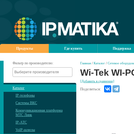
Продукты
Где купить
Поддержка
Фильтр по производителю:
Главная
/
Каталог
/
Сетевое оборудов
Wi-Tek WI-
[Добавить в сравнение]
Каталог
Поделиться:
IP-телефоны
Системы ВКС
Коммуникационная платформа
МТС Линк
IP-АТС
VoIP-шлюзы