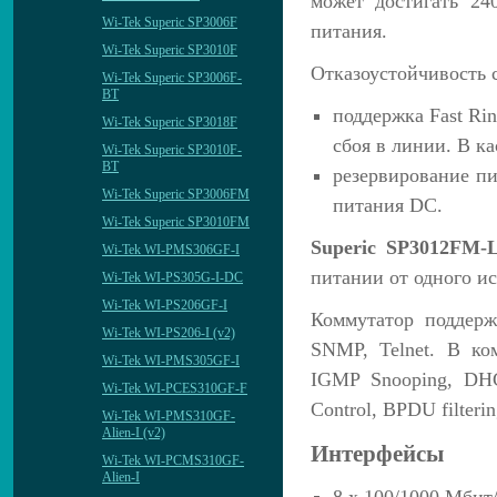
может достигать 24
Wi-Tek Superic SP3006F
питания.
Wi-Tek Superic SP3010F
Отказоустойчивость 
Wi-Tek Superic SP3006F-
BT
поддержка Fast Rin
Wi-Tek Superic SP3018F
сбоя в линии. В ка
Wi-Tek Superic SP3010F-
BT
резервирование п
Wi-Tek Superic SP3006FM
питания DС.
Wi-Tek Superic SP3010FM
Superic SP3012FM-
Wi-Tek WI-PMS306GF-I
питании от одного и
Wi-Tek WI-PS305G-I-DC
Wi-Tek WI-PS206GF-I
Коммутатор поддерж
Wi-Tek WI-PS206-I (v2)
SNMP, Telnet. В ко
Wi-Tek WI-PMS305GF-I
IGMP Snooping, DHC
Wi-Tek WI-PCES310GF-F
Control, BPDU filter
Wi-Tek WI-PMS310GF-
Alien-I (v2)
Интерфейсы
Wi-Tek WI-PCMS310GF-
Alien-I