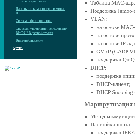
Стойки и крепления
Таблица MAC-адре
Панельные компьютеры и мини-
Поддержка Jumbo-ф
ПК
VLAN:
Системы бронирования
на основе MAC-
Системы управления телефонией/
ВКС/USB-устройствами
на основе прото
Видеонаблюдение
на основе IP-адр
Архив
GVRP (GARP VLAN
поддержка QinQ 
DHCP:
поддержка опци
DHCP-клиент;
DHCP Snooping 
Маршрутизация 
Метод коммутации:
Настройка порта:
поддержка IEEE8