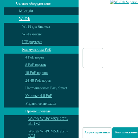
Сетевое оборудование
Milesight
Wi-Tek
Wi-Fi для бизнеса
Wi-Fi мосты
LTE роутеры
Коммутаторы PoE
4 PoE порта
8 PoE портов
16 PoE портов
24-48 PoE порта
Настраиваемые Easy Smart
Уличные 4-8 PoE
Управляемые L2/L3
Промышленные
Wi-Tek WI-PCMS312GF-
BT-I v2
Wi-Tek WI-PCMS312GF-
Характеристики
Комплектация
BT-I