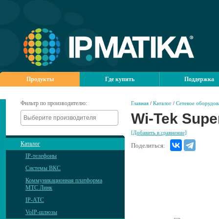
Продукты
Где купить
Поддержка
Фильтр по производителю:
Главная
/
Каталог
/
Сетевое оборудов
Wi-Tek Supe
[Добавить в сравнение]
Каталог
Поделиться:
IP-телефоны
Системы ВКС
Коммуникационная платформа
МТС Линк
IP-АТС
VoIP-шлюзы