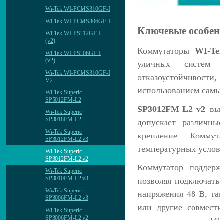
Wi-Tek WI-PCMS310GF-I
Wi-Tek WI-PCMS306GF-I
Ключевые особен
Wi-Tek WI-PS212GF-I
(v2)
Коммутаторы
WI-Te
Wi-Tek WI-PS206GF-I
(v2)
уличных систем
Wi-Tek WI-PCMS310GF-I
отказоустойчивости,
V2
использованием самы
Wi-Tek Superic
SP5012FM-L2
SP3012FM-L2 v2
вып
Wi-Tek Superic
SP3018FM-L2
допускает различны
Wi-Tek Superic
крепление. Комму
SP3012FM-L2 v3
температурных услов
Wi-Tek Superic
SP3012FM-L2 v2
Коммутатор поддерж
Wi-Tek Superic
SP3010FM-L2 v3
позволяя подключать
Wi-Tek Superic
напряжения 48 В, та
SP3006FM-L2 v3
или другие совмест
Wi-Tek Superic
SP3006FM-L2 v2