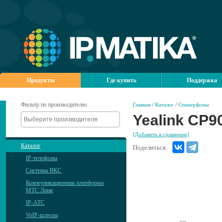
Продукты
Где купить
Поддержка
Фильтр по производителю:
Главная
/
Каталог
/
Спикерфоны
Yealink CP9
[Добавить в сравнение]
Каталог
Поделиться:
IP-телефоны
Системы ВКС
Коммуникационная платформа
МТС Линк
IP-АТС
VoIP-шлюзы