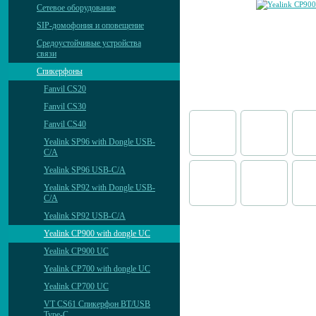
Сетевое оборудование
SIP-домофония и оповещение
Средоустойчивые устройства
связи
Спикерфоны
Fanvil CS20
Fanvil CS30
Fanvil CS40
Yealink SP96 with Dongle USB-
C/A
Yealink SP96 USB-C/A
Yealink SP92 with Dongle USB-
C/A
Yealink SP92 USB-C/A
Yealink CP900 with dongle UC
Yealink CP900 UC
Yealink CP700 with dongle UC
Yealink CP700 UC
VT CS61 Cпикерфон BT/USB
Type-C