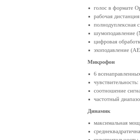
голос в формате O
рабочая дистанция 
полнодуплексная с
шумоподавление (
цифровая обработк
эхоподавление (AE
Микрофон
6 всенаправленн
чувствительность: 
соотношение сигна
частотный диапазо
Динамик
максимальная мощн
среднеквадратична
чувствительность: 