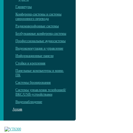
Гарнитуры
Конференц-системы и системы
синхронного перевода
Радиомикрофонные системы
Безбумажные конференц-системы
Профессиональные аудиосистемы
Видеокоммутация и управление
Информационные панели
Стойки и крепления
Панельные компьютеры и мини-
ПК
Системы бронирования
Системы управления телефонией/
ВКС/USB-устройствами
Видеонаблюдение
Архив