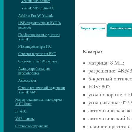
Yealink MB-Remote
Yealink MB-Stylus-4A
AVoIP и Pro AV Yealink
USB-видеокамеры и BYOD-
решения
Характеристики
Комплектация
Профессиональные дисплеи
Yealink
PTZ видеокамеры ITC
Камера:
Серверные решения ВКС
Системы Smart Workspace
матрица: 8 МП;
Аудиоустройства для
разрешение: 4K@30
переговорных
6-кратный оптичес
Аксессуары
FOV: 80°;
Сервис технической поддержки
Yealink AMS
угол поворота: ±10
Коммуникационная платформа
угол наклона: 0° /-
МТС Линк
автоматическая эк
IP-АТС
автоматический ба
VoIP-шлюзы
наличие пресетов.
Сетевое оборудование