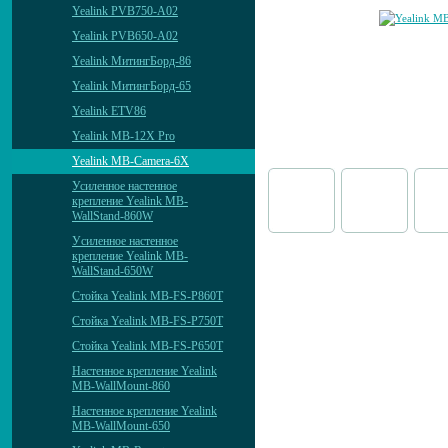
Yealink PVB750-A02
Yealink PVB650-A02
Yealink МитингБорд-86
Yealink МитингБорд-65
Yealink ETV86
Yealink MB-12X Pro
Yealink MB-Camera-6X
Усиленное настенное
крепление Yealink MB-
WallStand-860W
Уcиленное настенное
крепление Yealink MB-
WallStand-650W
Стойка Yealink MB-FS-P860T
Стойка Yealink MB-FS-P750T
Стойка Yealink MB-FS-P650T
Настенное крепление Yealink
MB-WallMount-860
Настенное крепление Yealink
MB-WallMount-650