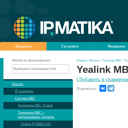
Продукты
Где купить
Поддержка
Фильтр по производителю:
Главная
/
Каталог
/
Системы ВКС
/
Те
Yealink M
[Добавить в сравнени
Каталог
Поделиться:
IP-телефоны
Системы ВКС
Терминалы ВКС Yealink
Терминалы ВКС с
интерактивным дисплеем
Yealink PVB860-A02