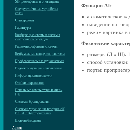
SIP-домофония и оповещение
Функции AI:
Средоустойчивые устройства
связи
автоматическое ка
Спикерфоны
наведение на гово
Гарнитуры
режим картинка в 
Конференц-системы и системы
синхронного перевода
Физические характе
Радиомикрофонные системы
размеры (Д х Ш): 1
Безбумажные конференц-системы
Профессиональные аудиосистемы
способ установки:
Видеокоммутация и управление
порты: проприетар
Информационные панели
Стойки и крепления
Панельные компьютеры и мини-
ПК
Системы бронирования
Системы управления телефонией/
ВКС/USB-устройствами
Видеонаблюдение
Архив