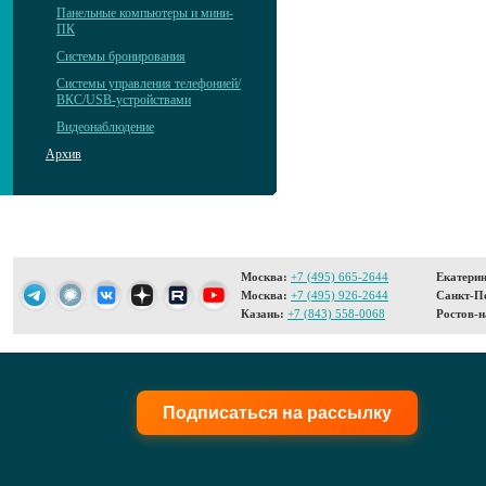
Панельные компьютеры и мини-
ПК
Системы бронирования
Системы управления телефонией/
ВКС/USB-устройствами
Видеонаблюдение
Архив
Москва:
+7 (495) 665-2644
Екатерин
Москва:
+7 (495) 926-2644
Санкт-Пе
Казань:
+7 (843) 558-0068
Ростов-н
Подписаться на рассылку