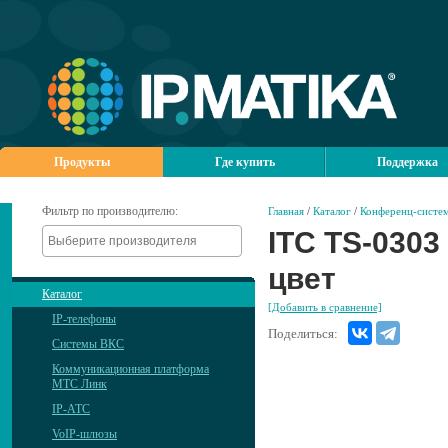
Продукты
Где купить
Поддержка
Фильтр по производителю:
Главная
/
Каталог
/
Конференц-систем
ITC TS-030
цвет
Каталог
[Добавить в сравнение]
IP-телефоны
Поделиться:
Системы ВКС
Коммуникационная платформа
МТС Линк
IP-АТС
VoIP-шлюзы