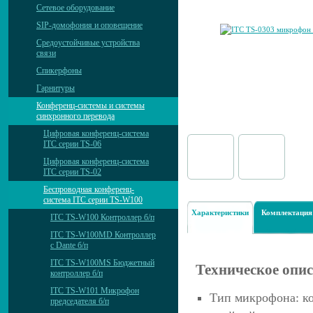
Сетевое оборудование
SIP-домофония и оповещение
Средоустойчивые устройства
связи
Спикерфоны
Гарнитуры
Конференц-системы и системы
синхронного перевода
Цифровая конференц-система
ITC серии TS-06
Цифровая конференц-система
ITC серии TS-02
Беспроводная конференц-
система ITC серии TS-W100
Характеристики
Комплектация
ITC TS-W100 Контроллер б/п
ITC TS-W100MD Контроллер
с Dante б/п
ITC TS-W100MS Бюджетный
Техническое опи
контроллер б/п
ITC TS-W101 Микрофон
Тип микрофона: к
председателя б/п