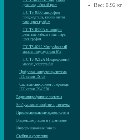
ITC TS-0303BA микрофон
Вес: 0.92 кг
делегата, чёрный цвет
ITC TS-0306 микрофон
председателя, кабель витая
пара, цвет графит
ITC TS-0306A микрофон
делегата, кабель витая пара,
цвет графит
ITC TS-0212 Микрофонный
массив председателя б/п
ITC TS-0212A Микрофонный
массив делегата б/п
Цифровая конференц-система
ITC серии TS-03
Система синхронного перевода
ITC серии TS-0370
Радиомикрофонные системы
Безбумажные конференц-системы
Профессиональные аудиосистемы
Видеокоммутация и управление
Информационные панели
Стойки и крепления