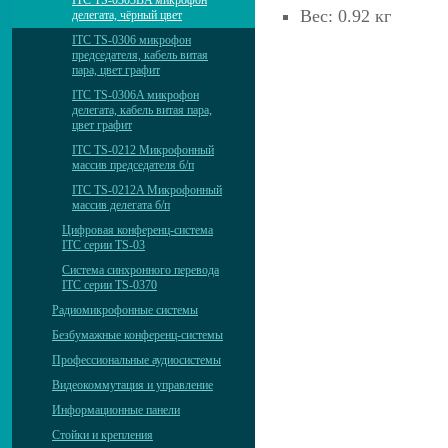
ITC TS-0303BA микрофон
Вес: 0.92 кг
делегата, чёрный цвет
ITC TS-0306 микрофон
председателя, кабель витая
пара, цвет графит
ITC TS-0306A микрофон
делегата, кабель витая пара,
цвет графит
ITC TS-0212 Микрофонный
массив председателя б/п
ITC TS-0212A Микрофонный
массив делегата б/п
Цифровая конференц-система
ITC серии TS-03
Система синхронного перевода
ITC серии TS-0370
Радиомикрофонные системы
Безбумажные конференц-системы
Профессиональные аудиосистемы
Видеокоммутация и управление
Информационные панели
Стойки и крепления