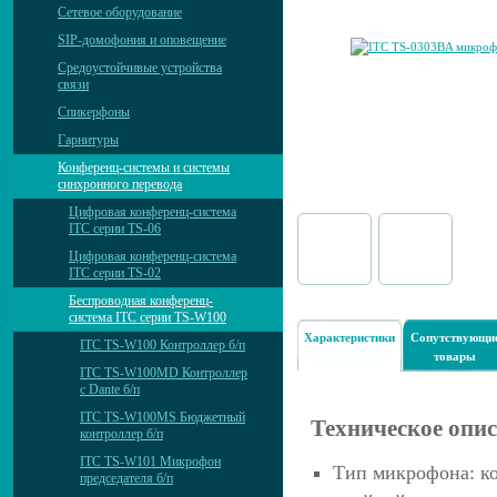
Сетевое оборудование
SIP-домофония и оповещение
Средоустойчивые устройства
связи
Спикерфоны
Гарнитуры
Конференц-системы и системы
синхронного перевода
Цифровая конференц-система
ITC серии TS-06
Цифровая конференц-система
ITC серии TS-02
Беспроводная конференц-
система ITC серии TS-W100
Характеристики
Сопутствующи
ITC TS-W100 Контроллер б/п
товары
ITC TS-W100MD Контроллер
с Dante б/п
ITC TS-W100MS Бюджетный
Техническое опи
контроллер б/п
ITC TS-W101 Микрофон
Тип микрофона: к
председателя б/п