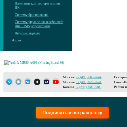
Панельные компьютеры и мини-
ПК
Системы бронирования
Системы управления телефонией/
ВКС/USB-устройствами
Видеонаблюдение
Архив
Москва:
+7 (495) 665-2644
Екатерин
Москва:
+7 (495) 926-2644
Санкт-Пе
Казань:
+7 (843) 558-0068
Ростов-н
Подписаться на рассылку