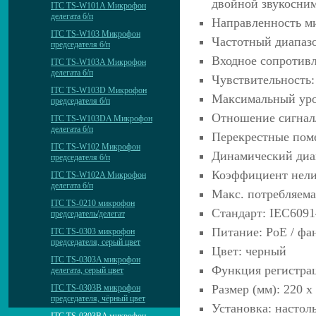
двойной звукосни
ITC TS-W101A Микрофон
делегата б/п
Направленность м
ITC TS-W103 Микрофон
Частотный диапазо
председателя б/п
Входное сопротивл
ITC TS-W103A Микрофон
делегата б/п
Чувствительность:
ITC TS-W103D Микрофон
Максимальный уро
председателя б/п
Отношение сигнал
ITC TS-W103DA Микрофон
делегата б/п
Перекрестные поме
ITC TS-W102 Микрофон
Динамический диа
председателя б/п
Коэффициент нели
ITC TS-W102A Микрофон
делегата б/п
Макс. потребляема
ITC TS-0210 микрофон
Стандарт: IEC6091
председатель/делегат
Питание: PoE / фа
ITC TS-0303 микрофон
председателя, серый цвет
Цвет: черный
ITC TS-0303A микрофон
Функция регистрац
делегата, серый цвет
Размер (мм): 220 х
ITC TS-0303B микрофон
председателя, чёрный цвет
Установка: настол