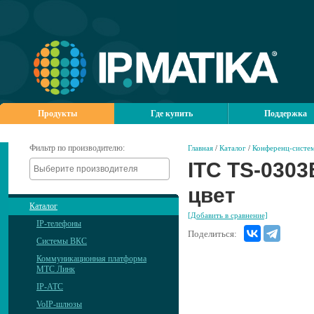
Продукты
Где купить
Поддержка
Фильтр по производителю:
Главная
/
Каталог
/
Конференц-систем
ITC TS-030
цвет
Каталог
[Добавить в сравнение]
IP-телефоны
Поделиться:
Системы ВКС
Коммуникационная платформа
МТС Линк
IP-АТС
VoIP-шлюзы