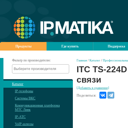
Продукты
Где купить
Поддержка
Фильтр по производителю:
Главная
/
Каталог
/
Профессиональны
ITC TS-224D
связи
Каталог
[Добавить в сравнение]
IP-телефоны
Поделиться:
Системы ВКС
Коммуникационная платформа
МТС Линк
IP-АТС
VoIP-шлюзы