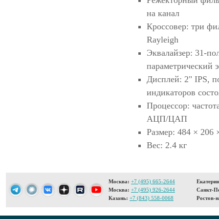
на канал
Кроссовер: три фил
Rayleigh
Эквалайзер: 31-по
параметрический э
Дисплей: 2" IPS, 
индикаторов состо
Процессор: частот
АЦП/ЦАП
Размер: 484 × 206 
Вес: 2.4 кг
Москва:
+7 (495) 665-2644
Екатерин
Москва:
+7 (495) 926-2644
Санкт-Пе
Казань:
+7 (843) 558-0068
Ростов-н