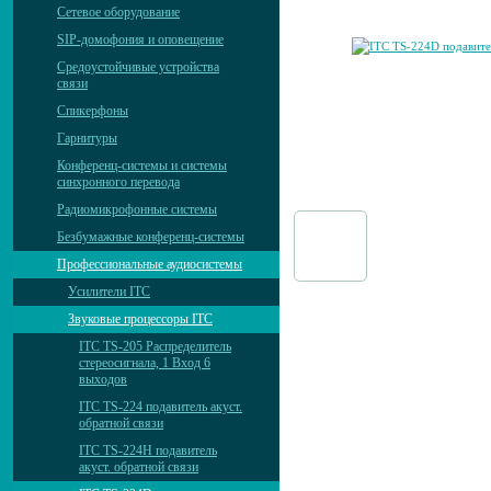
Сетевое оборудование
SIP-домофония и оповещение
Средоустойчивые устройства
связи
Спикерфоны
Гарнитуры
Конференц-системы и системы
синхронного перевода
Радиомикрофонные системы
Безбумажные конференц-системы
Профессиональные аудиосистемы
Усилители ITC
Звуковые процессоры ITC
ITC TS-205 Распределитель
стереосигнала, 1 Вход 6
выходов
ITC TS-224 подавитель акуст.
обратной связи
ITC TS-224H подавитель
акуст. обратной связи