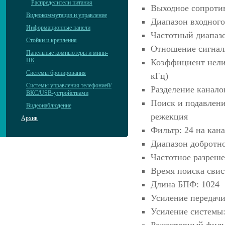
Распределители питания
Выходное сопротив
Видеокоммутация и управление
Диапазон входного
Информационные панели
Частотный диапазо
Стойки и крепления
Отношение сигнал/
Панельные компьютеры и мини-
ПК
Коэффициент нелин
Системы бронирования
кГц)
Системы управления телефонией/
Разделение каналов
ВКС/USB-устройствами
Поиск и подавлени
Видеонаблюдение
режекция
Архив
Фильтр: 24 на кан
Диапазон добротно
Частотное разреше
Время поиска свист
Длина БПФ: 1024
Усиление передачи
Усиление системы:
Режекторный фильт