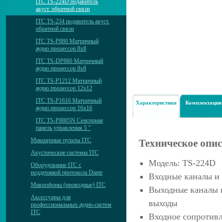
ITC TS-224D подавитель
акуст. обратной связи
ITC TS-234 подавитель акуст.
обратной связи
ITC TS-P880 Матричный
аудио процессор 8х8
ITC TS-DP880 Матричный
аудио процессор 8х8
ITC TS-P1212 Матричный
аудио процессор 12х12
ITC TS-P1616 Матричный
Характеристики
Комплектация
аудио процессор 16х16
ITC TS-P8805N Сенсорная
панель управления 5 "
Микшерные пульты ITC
Техническое опи
Акустические системы ITC
Модель: TS-224D
Оборудование ITC с
поддержкой протокола Dante
Входные каналы и
Микрофоны (проводные) ITC
Выходные каналы и
Аксессуары для
выходы
профессиональных аудио-систем
ITC
Входное сопротивл