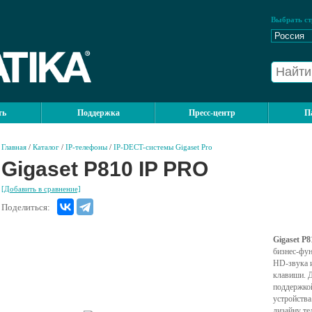
Выбрать ст
ть
Поддержка
Пресс-центр
П
Главная
/
Каталог
/
IP-телефоны
/
IP-DECT-системы Gigaset Pro
Gigaset P810 IP PRO
[Добавить в сравнение]
Поделиться:
Gigaset P
бизнес-фун
HD-звука 
клавиши. 
поддержко
устройства
дизайну те