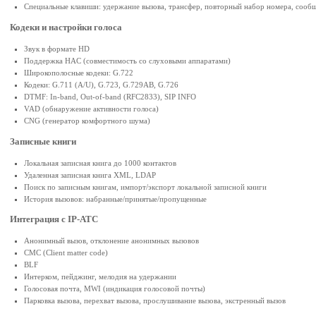
Специальные клавиши: удержание вызова, трансфер, повторный набор номера, сооб
Кодеки и настройки голоса
Звук в формате HD
Поддержка HAC (совместимость со слуховыми аппаратами)
Широкополосные кодеки: G.722
Кодеки: G.711 (A/U), G.723, G.729AB, G.726
DTMF: In-band, Out-of-band (RFC2833), SIP INFO
VAD (обнаружение активности голоса)
CNG (генератор комфортного шума)
Записные книги
Локальная записная книга до 1000 контактов
Удаленная записная книга XML, LDAP
Поиск по записным книгам, импорт/экспорт локальной записной книги
История вызовов: набранные/принятые/пропущенные
Интеграция с IP-АТС
Анонимный вызов, отклонение анонимных вызовов
CMC (Client matter code)
BLF
Интерком, пейджинг, мелодия на удержании
Голосовая почта, MWI (индикация голосовой почты)
Парковка вызова, перехват вызова, прослушивание вызова, экстренный вызов