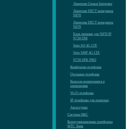
Лицензия Gigaset Integrator
Лицензия DECT менеджера
N870
Лицензия DECT менеджера
N670
Блок питания для N870 IP,
N720 DM
Sirio SO 4G LTE
Sirio SMP 4G LTE
N720 SPK PRO
Конференц-телефоны
Отельные телефоны
Консоли мониторинга и
оповещения
Wi-Fi-телефоны
IP-телефоны для пожилых
Аксессуары
Системы ВКС
Коммуникационная платформа
МТС Линк