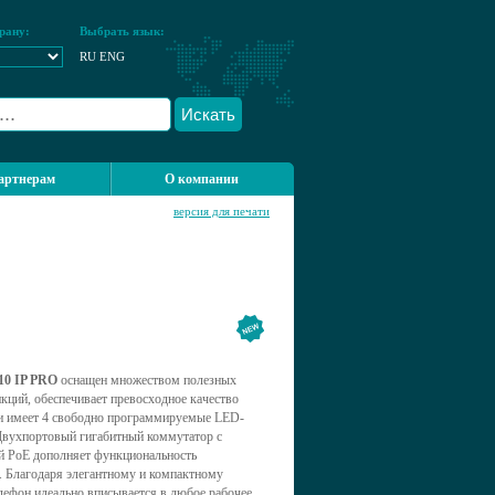
рану:
Выбрать язык:
RU
ENG
Искать
артнерам
О компании
версия для печати
810 IP PRO
оснащен множеством полезных
кций, обеспечивает превосходное качество
и имеет 4 свободно программируемые LED-
Двухпортовый гигабитный коммутатор с
й PoE дополняет функциональность
. Благодаря элегантному и компактному
лефон идеально вписывается в любое рабочее