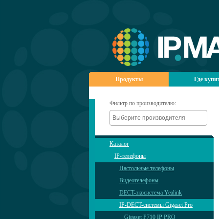
Продукты
Где купи
Фильтр по производителю:
Каталог
IP-телефоны
Настольные телефоны
Видеотелефоны
DECT-экосистема Yealink
IP-DECT-системы Gigaset Pro
Gigaset P710 IP PRO