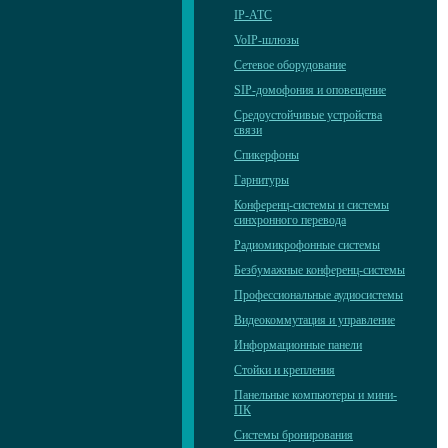
IP-АТС
VoIP-шлюзы
Сетевое оборудование
SIP-домофония и оповещение
Средоустойчивые устройства
связи
Спикерфоны
Гарнитуры
Конференц-системы и системы
синхронного перевода
Радиомикрофонные системы
Безбумажные конференц-системы
Профессиональные аудиосистемы
Видеокоммутация и управление
Информационные панели
Стойки и крепления
Панельные компьютеры и мини-
ПК
Системы бронирования