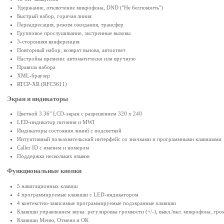
Удержание, отключение микрофона, DND ("Не беспокоить")
Быстрый набор, горячая линия
Переадресация, режим ожидания, трансфер
Групповое прослушивание, экстренные вызовы
3-сторонняя конференция
Повторный набор, возврат вызова, автоответ
Настройка времени: автоматически или вручную
Правила набора
XML-браузер
RTCP-XR (RFC3611)
Экран и индикаторы
Цветной 3.36" LCD-экран с разрешением 320 х 240
LED-индикатор питания и MWI
Индикаторы состояния линий с подсветкой
Интуитивный пользовательский интерфейс со значками и программными клавишами
Caller ID с именем и номером
Поддержка нескольких языков
Функциональные кнопки
5 навигационных клавиш
4 программируемые клавиши с LED-индикатором
4 контекстно-зависимые программируемые подэкранные клавиши
Клавиши управлением звука: регулировка громкости (+/-), выкл./вкл. микрофона, гро
Клавиши Меню, Отмена и ОК