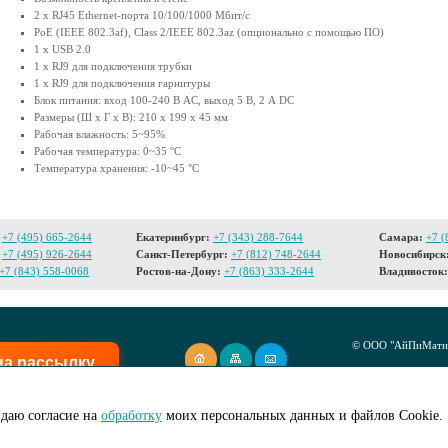
2 х RJ45 Ethernet-порта 10/100/1000 Мбит/с
PoE (IEEE 802.3af), Class 2/IEEE 802.3az (опционально с помощью ПО)
1 x USB 2.0
1 х RJ9 для подключения трубки
1 х RJ9 для подключения гарнитуры
Блок питания: вход 100-240 В AC, выход 5 В, 2 А DC
Размеры (Ш х Г х В): 210 х 199 х 45 мм
Рабочая влажность: 5~95%
Рабочая температура: 0~35 °C
Температура хранения: -10~45 °C
+7 (495) 665-2644
Екатеринбург:
+7 (343) 288-7644
Самара:
+7 (
+7 (495) 926-2644
Санкт-Петербург:
+7 (812) 748-2644
Новосибирск
+7 (843) 558-0068
Ростов-на-Дону:
+7 (863) 333-2644
Владивосток:
© ООО "АйПиМатик
на рассылку
Создание сайта -
I
даю согласие на
обработку
моих персональных данных и файлов Cookie.