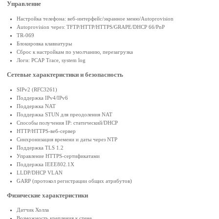
Управление
Настройка телефона: веб-интерфейс/экранное меню/Autoprovision
Autoprovision через: TFTP/HTTP/HTTPS/GRAPE/DHCP 66/PnP
TR-069
Блокировка клавиатуры
Сброс к настройкам по умолчанию, перезагрузка
Логи: PCAP Trace, system log
Сетевые характеристики и безопасность
SIPv2 (RFC3261)
Поддержка IPv4/IPv6
Поддержка NAT
Поддержка STUN для преодоления NAT
Способы получения IP: статический/DHCP
HTTP/HTTPS-веб-сервер
Синхронизация времени и даты через NTP
Поддержка TLS 1.2
Управление HTTPS-сертификатами
Поддержка IEEE802.1X
LLDP/DHCP VLAN
GARP (протокол регистрации общих атрибутов)
Физические характеристики
Датчик Холла
Возможность крепления к стене