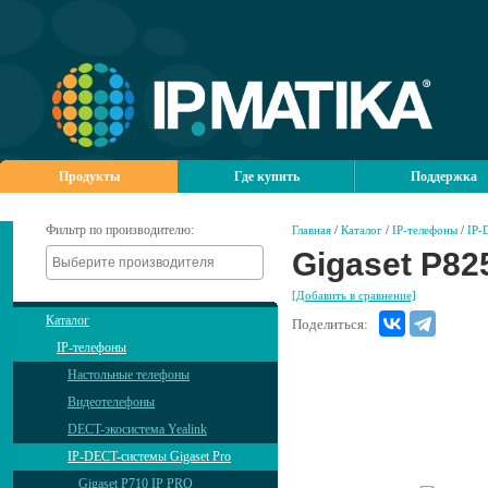
Продукты
Где купить
Поддержка
Фильтр по производителю:
Главная
/
Каталог
/
IP-телефоны
/
IP-
Gigaset P82
[Добавить в сравнение]
Каталог
Поделиться:
IP-телефоны
Настольные телефоны
Видеотелефоны
DECT-экосистема Yealink
IP-DECT-системы Gigaset Pro
Gigaset P710 IP PRO