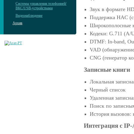
Системы управления телефонией/
ВКС/USB-устройствами
Звук в формате H
Видеонаблюдение
Поддержка HAC (с
Архив
Широкополосные к
Кодеки: G.711 (A/
DTMF: In-band, Ou
VAD (обнаружение
CNG (генератор к
Записные книги
Локальная записна
Черный список
Удаленная записн
Поиск по записным
История вызовов:
Интеграция с IP