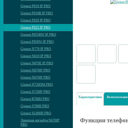
Gigaset P810 IP PRO
Gigaset P810B IP PRO
Gigaset P820 IP PRO
Gigaset P825 IP PRO
Gigaset P855BW IP PRO
Gigaset P850W IP PRO
Gigaset N770 IP PRO
Gigaset N610 IP PRO
Gigaset N870E IP PRO
Gigaset N870IP PRO
Gigaset N670IP PRO
Gigaset N720DM PRO
Gigaset N720IP PRO
Характеристики
Комплектация
Gigaset R700H PRO
Gigaset S700H PRO
Gigaset SL800H PRO
Функции телефо
Лицензия апгрейда N670IP
PRO