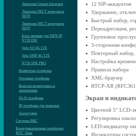
12 SIP-аккаунтов
Лицензия Gigaset Integrator
Удержание, отклю
Лицензия DECT менеджера
N870
Быстрый набор, го
Лицензия DECT менеджера
Переадресация, ре
N670
Групповое прослу
Блок питания для N870 IP,
N720 DM
3-сторонняя конф
Sirio SO 4G LTE
Повторный набор, 
Sirio SMP 4G LTE
Настройка времен
N720 SPK PRO
Правила набора
Конференц-телефоны
XML-браузер
Отельные телефоны
RTCP-XR (RFC361
Консоли мониторинга и
оповещения
Экран и индикат
Wi-Fi-телефоны
IP-телефоны для пожилых
Цветной 5" LCD-эк
Аксессуары
Регулировка накло
Системы ВКС
LED-индикатор п
Коммуникационная платформа
МТС Линк
Индикаторы состоя