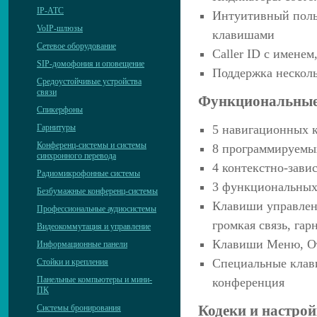
IP-АТС
Интуитивный поль
VoIP-шлюзы
клавишами
Сетевое оборудование
Caller ID с имене
SIP-домофония и оповещение
Поддержка нескол
Средоустойчивые устройства
связи
Функциональные
Спикерфоны
Гарнитуры
5 навигационных 
Конференц-системы и системы
8 программируемы
синхронного перевода
4 контекстно-зав
Радиомикрофонные системы
3 функциональных
Безбумажные конференц-системы
Клавиши управлени
Профессиональные аудиосистемы
громкая связь, гар
Видеокоммутация и управление
Клавиши Меню, О
Информационные панели
Специальные клави
Стойки и крепления
Панельные компьютеры и мини-
конференция
ПК
Кодеки и настрой
Системы бронирования