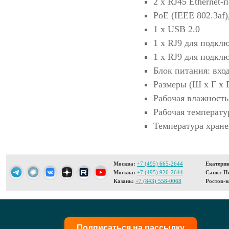
2 х RJ45 Ethernet-
PoE (IEEE 802.3af
1 x USB 2.0
1 х RJ9 для подкл
1 х RJ9 для подкл
Блок питания: вхо
Размеры (Ш х Г х В
Рабочая влажност
Рабочая температу
Температура хране
Москва:
+7 (495) 665-2644
Екатерин
Москва:
+7 (495) 926-2644
Санкт-Пе
Казань:
+7 (843) 558-0068
Ростов-н
Подписаться на рассылку