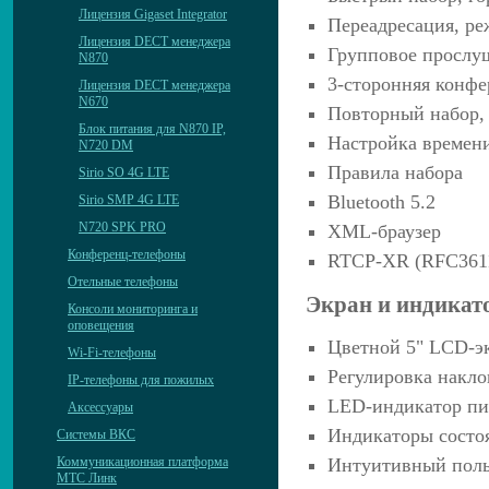
Лицензия Gigaset Integrator
Переадресация, ре
Лицензия DECT менеджера
Групповое прослу
N870
3-сторонняя конф
Лицензия DECT менеджера
N670
Повторный набор, 
Блок питания для N870 IP,
Настройка времен
N720 DM
Правила набора
Sirio SO 4G LTE
Bluetooth 5.2
Sirio SMP 4G LTE
N720 SPK PRO
XML-браузер
Конференц-телефоны
RTCP-XR (RFC361
Отельные телефоны
Экран и индикат
Консоли мониторинга и
оповещения
Цветной 5" LCD-эк
Wi-Fi-телефоны
Регулировка накло
IP-телефоны для пожилых
LED-индикатор п
Аксессуары
Индикаторы состоя
Системы ВКС
Коммуникационная платформа
Интуитивный поль
МТС Линк