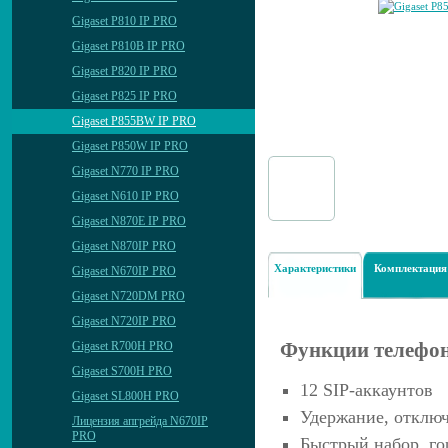
Gigaset P810 IP PRO
Gigaset P810B IP PRO
Gigaset P820 IP PRO
Gigaset P825 IP PRO
Gigaset P855BW IP PRO
Gigaset P850W IP PRO
Gigaset N770 IP PRO
Gigaset N610 IP PRO
Gigaset N870E IP PRO
Gigaset N870IP PRO
Характеристики
Комплектация
Gigaset N670IP PRO
Gigaset N720DM PRO
Gigaset N720IP PRO
Функции телефо
Gigaset R700H PRO
Gigaset S700H PRO
12 SIP-аккаунтов
Gigaset SL800H PRO
Удержание, отклю
Лицензия апгрейда N670IP
PRO
Быстрый набор, го