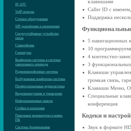
клавишами
IP-АТС
Caller ID с имене
VoIP-шлюзы
Поддержка нескол
Сетевое оборудование
SIP-домофония и оповещение
Функциональные
Средоустойчивые устройства
связи
5 навигационных 
Спикерфоны
10 программируем
Гарнитуры
4 контекстно-зав
Конференц-системы и системы
3 функциональных
синхронного перевода
Клавиши управлени
Радиомикрофонные системы
Безбумажные конференц-системы
громкая связь, гар
Профессиональные аудиосистемы
Клавиши Меню, О
Видеокоммутация и управление
Специальные клави
Информационные панели
конференция
Стойки и крепления
Кодеки и настрой
Панельные компьютеры и мини-
ПК
Звук в формате H
Системы бронирования