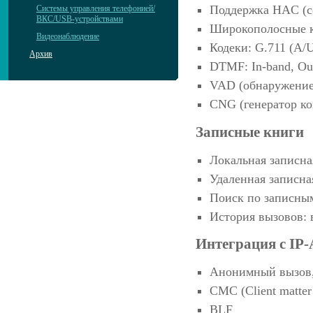
Поддержка HAC (с
Системы управления телефонией/
ВКС/USB-устройствами
Широкополосные к
Видеонаблюдение
Кодеки: G.711 (A/
Архив
DTMF: In-band, Ou
VAD (обнаружение
CNG (генератор к
Записные книги
Локальная записна
Удаленная записн
Поиск по записным
История вызовов:
Интеграция с IP
Анонимный вызов,
CMC (Client matter
BLF