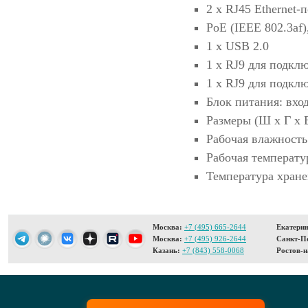
2 х RJ45 Ethernet-
PoE (IEEE 802.3af
1 x USB 2.0
1 х RJ9 для подкл
1 х RJ9 для подкл
Блок питания: вхо
Размеры (Ш х Г х В
Рабочая влажност
Рабочая температу
Температура хране
Москва:
+7 (495) 665-2644
Екатерин
Москва:
+7 (495) 926-2644
Санкт-Пе
Казань:
+7 (843) 558-0068
Ростов-н