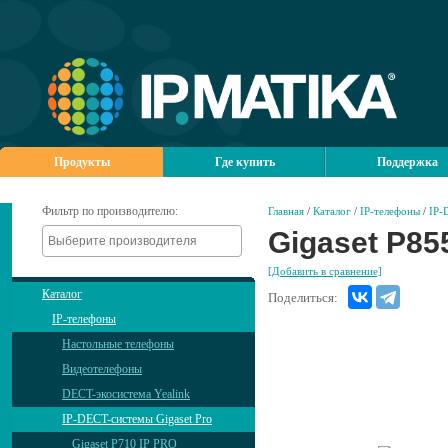
Продукты
Где купить
Поддержка
Фильтр по производителю:
Главная
/
Каталог
/
IP-телефоны
/
IP-
Gigaset P8
[Добавить в сравнение]
Каталог
Поделиться:
IP-телефоны
Настольные телефоны
Видеотелефоны
DECT-экосистема Yealink
IP-DECT-системы Gigaset Pro
Gigaset P710 IP PRO